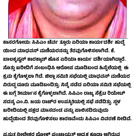
ಕಾಸರಗೋಡು: ಸಿಪಿಎಂ ಚೆರ್ವ ತ್ತೂರು ಏರಿಯಾ ಕಾರ್ಯದರ್ಶಿ ಹುದ್ದೆ
ಯಿಂದ ಮಾಧವನ್ ಮಣಿಯರನನ್ನು ತೆರವುಗೊಳಿಸಲಾಗಿದೆ. ಕೆ.
ಬಾಲಕೃಷ್ಣನ್ ಕಾರಕ್ಕಾಡ್ ಹೊಸ ಏರಿಯಾ ಕಾರ್ಯ ದರ್ಶಿಯಾಗಿದ್ದಾರೆ.
ಸೊತ್ತು ಖರೀದಿಗೆ ಸಂಬಂಧಿಸಿ ಆರೋಪ ಮೂಡಿಬಂದ ಹಿನ್ನೆಲೆಯಲ್ಲಿ ಈ
ಕ್ರಮ ಕೈಗೊಳ್ಳಲಾ ಗಿದೆ. ಜಿಲ್ಲಾ ಸಮಿತಿ ಸಭೆಯಲ್ಲಿ ಮಾಧವನ್ ಮಣಿಯರ
ವಿರುದ್ಧ ದೂರು ಮೂಡಿಬಂದಿತ್ತು. ನಿನ್ನೆ ನಡೆದ ಏರಿಯಾ ಸಮಿತಿ ಸಭೆಯಲ್ಲಿ
ಈ ಬಗ್ಗೆ ತೀರ್ಮಾನ ಕೈಗೊಳ್ಳಲಾಗಿದೆ. ಸಿಪಿಎಂ ರಾಜ್ಯ ಸೆಕ್ರೆಟ ರಿಯೇಟ್
ಸದಸ್ಯ ಎಂ.ವಿ. ಜಯ ರಾಜ್‌ರ ಉಪಸ್ಥಿತಿಯಲ್ಲಿ ಸಭೆ ನಡೆದಿತ್ತು. ಸ್ಥಳ
ಖರೀದಿಯಲ್ಲಿ ಪಕ್ಷದ ಮಾನದಂಡ ವನ್ನು ಪಾಲಿಸದಿರುವುದು
ಹುದ್ದೆಯಿಂದ ತೆರವುಗೊಳಿಸಲು ಕಾರಣವೆಂದು ಸಿಪಿಎಂ ವಿವರಣೆ ನೀಡಿದೆ.
ಪ್ರಸ್ತುತ ನೀಲೇಶ್ವರ ಬ್ಲೋಕ್ ಪಂಚಾಯತ್ ಅಧ್ಯಕ್ಷ ಕೂಡಾ ಆಗಿರುವ