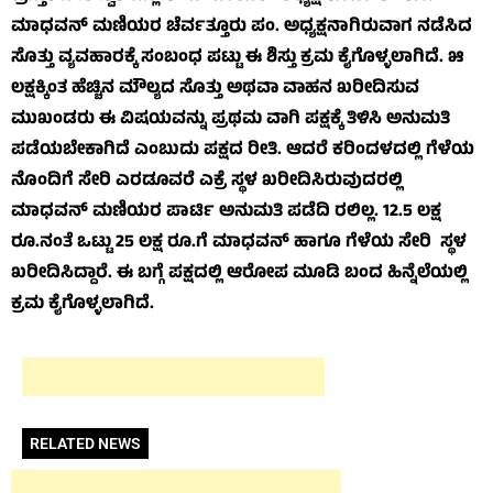
ಮಾಧವನ್ ಮಣಿಯರ ಚೆರ್ವತ್ತೂರು ಪಂ. ಅಧ್ಯಕ್ಷನಾಗಿರುವಾಗ ನಡೆಸಿದ
ಸೊತ್ತು ವ್ಯವಹಾರಕ್ಕೆ ಸಂಬಂಧ ಪಟ್ಟು ಈ ಶಿಸ್ತು ಕ್ರಮ ಕೈಗೊಳ್ಳಲಾಗಿದೆ. ೫
ಲಕ್ಷಕ್ಕಿಂತ ಹೆಚ್ಚಿನ ಮೌಲ್ಯದ ಸೊತ್ತು ಅಥವಾ ವಾಹನ ಖರೀದಿಸುವ
ಮುಖಂಡರು ಈ ವಿಷಯವನ್ನು ಪ್ರಥಮ ವಾಗಿ ಪಕ್ಷಕ್ಕೆ ತಿಳಿಸಿ ಅನುಮತಿ
ಪಡೆಯಬೇಕಾಗಿದೆ ಎಂಬುದು ಪಕ್ಷದ ರೀತಿ. ಆದರೆ ಕರಿಂದಳದಲ್ಲಿ ಗೆಳೆಯ
ನೊಂದಿಗೆ ಸೇರಿ ಎರಡೂವರೆ ಎಕ್ರೆ ಸ್ಥಳ ಖರೀದಿಸಿರುವುದರಲ್ಲಿ
ಮಾಧವನ್ ಮಣಿಯರ ಪಾರ್ಟಿ ಅನುಮತಿ ಪಡೆದಿ ರಲಿಲ್ಲ. 12.5 ಲಕ್ಷ
ರೂ.ನಂತೆ ಒಟ್ಟು 25 ಲಕ್ಷ ರೂ.ಗೆ ಮಾಧವನ್ ಹಾಗೂ ಗೆಳೆಯ ಸೇರಿ ಸ್ಥಳ
ಖರೀದಿಸಿದ್ದಾರೆ. ಈ ಬಗ್ಗೆ ಪಕ್ಷದಲ್ಲಿ ಆರೋಪ ಮೂಡಿ ಬಂದ ಹಿನ್ನೆಲೆಯಲ್ಲಿ
ಕ್ರಮ ಕೈಗೊಳ್ಳಲಾಗಿದೆ.
RELATED NEWS