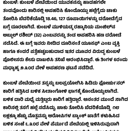
ಕುಂಬಳೆ: ಕುಂಬಳೆ ಪೇಟೆಯಿಂದ ಯುವಕನನ್ನು ಹಾಡಹಗಲೇ
ತಂಡವೊಂದು ಕಾರಿನಲ್ಲಿ ಅಪಹರಿಸಿ ಕೊಂಡೊಯ್ದು ಹಲ್ಲೆಗೈದು ಚಾಕು
ತೋರಿಸಿ ಬೆದರಿಕೆಯೊಡ್ಡಿ 18.46, 127 ರೂಪಾಯಿಗಳನ್ನು ದರೋಡೆಗೈದ
ಬಗ್ಗೆ ದೂರಲಾಗಿದೆ. ಕುಂಬಳೆ ಮುಳಿಯಡ್ಕ ರಹ್ಮಾನಿಯ ಮಂಜಿಲ್‌ನ
ಅಬ್ದುಲ್ ರಶೀದ್ (32) ಎಂಬವರನ್ನು ತಂಡ ಅಪಹರಿಸಿ ಹಣ ದರೋಡೆ
ನಡೆಸಿದೆ. ಈ ಬಗ್ಗೆ ಇವರು ನೀಡಿದ ದೂರಿನಂತೆ ಯೂಸಫ್ ಎಂಬ ವ್ಯಕ್ತಿ
ಹಾಗೂ ಕಂಡರೆ ಪತ್ತೆಹಚ್ಚಬಹುದಾದ ಇತರ ಮೂವರ ವಿರುದ್ಧ ಕುಂಬಳೆ
ಪೊಲೀಸರು ಕೇಸು ದಾಖಲಿಸಿ ತನಿಖೆ ಆರಂಭಿಸಿದ್ದಾರೆ. ಈ ತಿಂಗಳ 6ರಂದು
ಮಧ್ಯಾಹ್ನ ೨.೩೦ರ ವೇಳೆ ಅಪಹರಣ ಘಟನೆ ನಡೆದಿದೆ.
ಕುಂಬಳೆ ಪೇಟೆಯಿಂದ ತನ್ನನ್ನು ಬಲಪ್ರಯೋಗಿಸಿ ಹಿಡಿದು ಫೋರ್ಚುನರ್
ಕಾರಿಗೆ ಹತ್ತಿಸಿದ ಬಳಿಕ ಸೀತಾಂಗೋಳಿ ಭಾಗಕ್ಕೆ ಕೊಂಡೊಯ್ಯಲಾಗಿದೆ.
ಬಳಿಕ ದಾರಿ ಮಧ್ಯೆ ಮತ್ತಿಬ್ಬರು ಕಾರಿಗೆ ಹತ್ತಿದ್ದಾರೆ. ಅನಂತರ ಮುಂದೆ ಸಾಗಿದ
ಕಾರಿನಲ್ಲಿ ತನಗೆ ಹಲ್ಲೆ ನಡೆಸಿದ್ದು, ಚಾಕು ತೋರಿಸಿ ಬೆದರಿಕೆಯೊಡ್ಡಿ ೧೮
ಲಕ್ಷಕ್ಕೂ ಹೆಚ್ಚು ಮೊತ್ತವನ್ನು ಆರೋಪಿಗಳ ಬ್ಯಾಂಕ್ ಖಾತೆಗೆ ಕಳುಹಿಸಿದ
ಬಳಿಕ ಸಂಜೆ ೬.೩೦ರ ವೇಳೆ ಪೆರ್ಮುದೆ ಪೇಟೆಯಲ್ಲಿ ಇಳಿಸಿರುವುದಾಗಿ