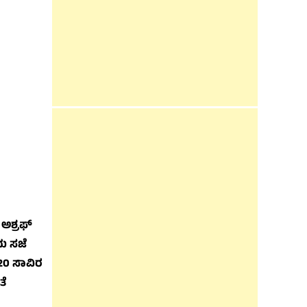
 ಅಶ್ರಫ್
ಯ ಸಜೆ
ೂ 20 ಸಾವಿರ
ತೆ