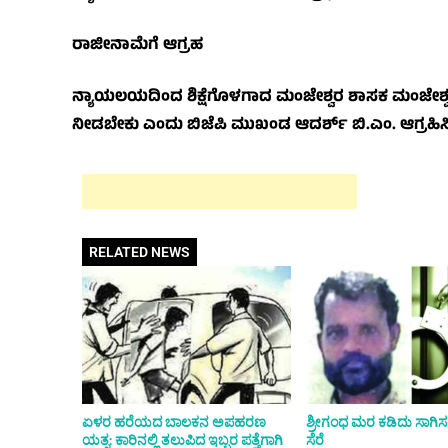
ರಾಜೀನಾಮೆಗೆ ಆಗ್ರಹ
ನ್ಯಾಯಲಯದಿಂದ ಶಿಕ್ಷೆಗೊಳಗಾದ ಮಂಜೇಶ್ವರ ಶಾಸಕ ಮಂಜೇಶ್ವರಕ್ಕ
ನೀಡಬೇಕು ಎಂದು ಬಿಜೆಪಿ ಮುಖಂಡ ಆದರ್ಶ್ ಬಿ.ಎಂ. ಆಗ್ರಹಿಸಿದ
RELATED NEWS
ಏಳರ ಹರೆಯದ ಬಾಲಕನ ಅಪಹರಣ
ಶ್ರೀಗಂಧ ಮರ ಕಡಿದು ಸಾಗಿಸಲೆತ್ನ
ಯತ್ನ: ಕಾರಿನಲ್ಲಿ ತಲುಪಿದ ಇಬ್ಬರ ಪತ್ತೆಗಾಗಿ
ಸೆರೆ