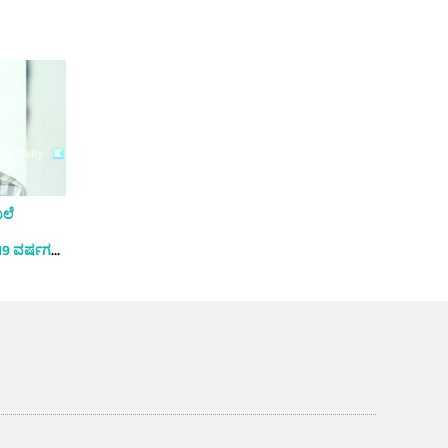
ಖಲೆ
19 ವರ್ಷಗಳ