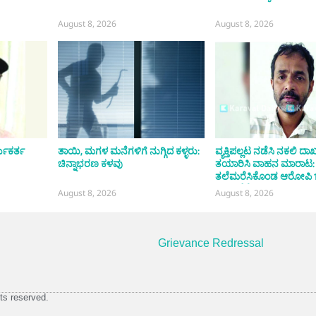
August 8, 2026
August 8, 2026
್ಯಕರ್ತ
ತಾಯಿ, ಮಗಳ ಮನೆಗಳಿಗೆ ನುಗ್ಗಿದ ಕಳ್ಳರು:
ವ್ಯಕ್ತಿಪಲ್ಲಟ ನಡೆಸಿ ನಕಲಿ ದಾ
ಚಿನ್ನಾಭರಣ ಕಳವು
ತಯಾರಿಸಿ ವಾಹನ ಮಾರಾಟ:
ತಲೆಮರೆಸಿಕೊಂಡ ಆರೋಪಿ 
ಬಳಿಕ ಸೆರೆ
August 8, 2026
August 8, 2026
Grievance Redressal
ts reserved.