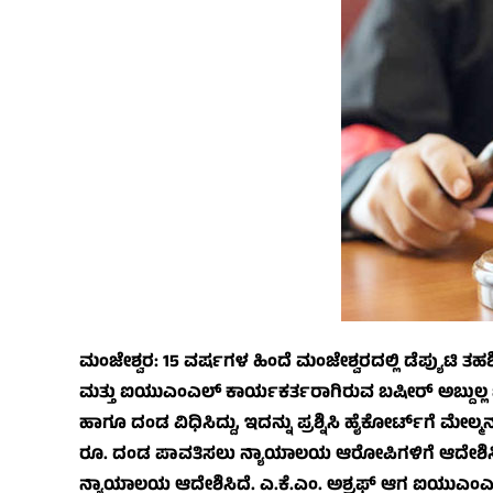
ಮಂಜೇಶ್ವರ: 15 ವರ್ಷಗಳ ಹಿಂದೆ ಮಂಜೇಶ್ವರದಲ್ಲಿ ಡೆಪ್ಯುಟಿ ತಹಶೀ
ಮತ್ತು ಐಯುಎಂಎಲ್ ಕಾರ್ಯಕರ್ತರಾಗಿರುವ ಬಷೀರ್ ಅಬ್ದುಲ್ಲ
ಹಾಗೂ ದಂಡ ವಿಧಿಸಿದ್ದು, ಇದನ್ನು ಪ್ರಶ್ನಿಸಿ ಹೈಕೋರ್ಟ್‌ಗೆ ಮೇಲ್ಮನ
ರೂ. ದಂಡ ಪಾವತಿಸಲು ನ್ಯಾಯಾಲಯ ಆರೋಪಿಗಳಿಗೆ ಆದೇಶಿಸಿದ್ದ
ನ್ಯಾಯಾಲಯ ಆದೇಶಿಸಿದೆ. ಎ.ಕೆ.ಎಂ. ಅಶ್ರಫ್ ಆಗ ಐಯುಎಂಎಲ