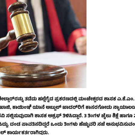
ಲ್ದಾರ್‌ರನ್ನು ತಡೆದು ಹಲ್ಲೆಗೈದ ಪ್ರಕರಣದಲ್ಲಿ ಮಂಜೇಶ್ವರದ ಶಾಸಕ ಎ.ಕೆ.ಎಂ.
 ಖಾಜಿ, ಕಾಯಿಂಞಿ ಯಾನೆ ಅಬ್ದುಲ್ ಖಾದರ್‌ರಿಗೆ ಕಾಸರಗೋಡು ನ್ಯಾಯಾಲ
ವಿ ಸಲ್ಲಿಸುವುದಾಗಿ ಶಾಸಕ ಅಶ್ರಫ್ ತಿಳಿಸಿದ್ದಾರೆ. 3 ತಿಂಗಳ ಜೈಲು ಶಿಕ್ಷೆ ಹಾಗ
ು, ದಂಡ ಪಾವತಿಸದಿದ್ದರೆ ಒಂದು ತಿಂಗಳು ಹೆಚ್ಚುವರಿ ಸಜೆ ಅನುಭವಿಸುವಂ
್ ಕಾರ್ಯಕರ್ತರಾಗಿದ್ದರು.