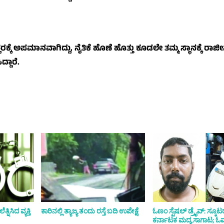
ೆ ಅಪಮಾನವಾಗಿದ್ದು, ನೈತಿಕೆ ಹೊಣೆ ಹೊತ್ತು ಕೂಡಲೇ ತಮ್ಮ ಸ್ಥಾನಕ್ಕೆ ರಾಜ
್ದಾರೆ.
ಿಸಿದ ವ್ಯಕ್ತಿ
ಕಾರಿನಲ್ಲಿ ತ್ಯಾಜ್ಯ ತಂದು ರಸ್ತೆ ಬದಿ ಉಪೇಕ್ಷೆ
ಓಣಂ ಸ್ಪೆಷಲ್ ಡ್ರೈವ್: ಸ್ಕೂಟರ್
ಕರ್ನಾಟಕ ಮದ್ಯ ಸಾಗಾಟ; ಓರ್