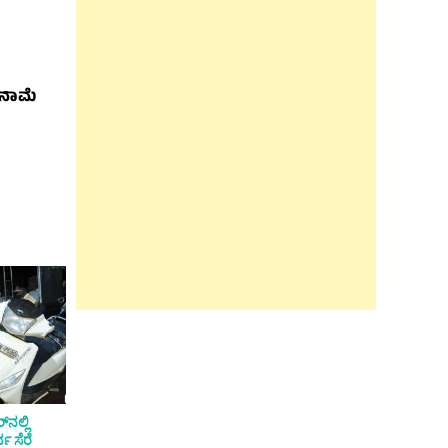
ೀನಾಮೆ
‌ನಲ್ಲಿ
ವ ಸೆರೆ