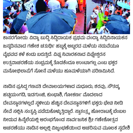
ಕಾಸರಗೋಡು: ವಿದ್ಯಾ ಬುದ್ಧಿ ಸಿದ್ಧಿದಾಯಕ ಪ್ರಥಮ ವಂದ್ಯಾ ಸಿದ್ದಿವಿನಾಯಕನ
ಜನ್ಮದಿನವಾದ ಗಣೇಶ ಚತುರ್ಥಿ ಹಬ್ಬಕ್ಕೆ ಅಬ್ಬರದ ಮಳೆಯ ನಡುವೆಯೂ
ವೈಭವದ ಕಳೆ ಕಂಡು ಬರುತ್ತಿದೆ. ವಿಘ್ನ ನಿವಾರಕನಾದ ವಿಘ್ನೇಶ್ವರನ
ಉತ್ಸವಾಚರಣೆಯ ಸಂಭ್ರಮಕ್ಕೆ ತೊಡಕೆಂದೂ ಉಂಟಾಗಲ್ಲ ಎಂಬ ಭಕ್ತರ
ಮನೋಭಿಲಾಷೆಗೆ ಸೋನೆ ಮಳೆಯು ಹೂಮಳೆಯಾಗಿ ಪರಿಣಮಿಸಿದೆ.
ನಾಡಿನ ಪ್ರಸಿದ್ಧ ಗಣಪತಿ ದೇವಾಲಯಗಳಾದ ಮಧೂರು, ಶರವು, ಸೌತಡ್ಕ,
ಹಟ್ಟಿಯಂಗಡಿ, ಇಡಗುಂಜಿ, ಕುಂಭಾಶಿ, ಗೋಕರ್ಣ ಮೊದಲಾದ
ದೇವಸ್ಥಾನಗಳಲ್ಲದೆ ಸ್ಥಳೀಯ ಹೆಚ್ಚಿನ ದೇವಸ್ಥಾನಗಳಿಗೆ ಭಕ್ತರು ಭೇಟಿ ನೀಡಿ
ಸೇವೆ ಸಲ್ಲಿಸಿ ಸಂತೃಪ್ತಿ ಪಡೆದುಕೊಳ್ಳುತ್ತಿದ್ದಾರೆ. ಸ್ವಾತಂತ್ರ್ಯ ಹೋರಾಟಕ್ಕೆ ಬೆಂಬಲ
ನೀಡುವ ಹಿನ್ನೆಲೆಯಲ್ಲಿ ಆರಂಭಗೊಂಡ ಸಾರ್ವಜನಿಕ ಶ್ರೀ ಗಣೇಶೋತ್ಸವ
ಆಚರಣೆಯು ನಾಡಿನ ಅಲ್ಲಲ್ಲಿ ವಿಜೃಂಭಣೆಯಿಂದ ಆಚರಿಸುವ ಮೂಲಕ ಸ್ವದೇಶಿ