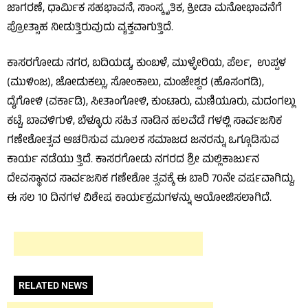
ಜಾಗರಣೆ, ಧಾರ್ಮಿಕ ಸಹಭಾವನೆ, ಸಾಂಸ್ಕೃತಿಕ, ಕ್ರೀಡಾ ಮನೋಭಾವನೆಗೆ
ಪ್ರೋತ್ಸಾಹ ನೀಡುತ್ತಿರುವುದು ವ್ಯಕ್ತವಾಗುತ್ತಿದೆ.
ಕಾಸರಗೋಡು ನಗರ, ಬದಿಯಡ್ಕ, ಕುಂಬಳೆ, ಮುಳ್ಳೇರಿಯ, ಪೆರ್ಲ, ಉಪ್ಪಳ
(ಮುಳಿಂಜ), ಜೋಡುಕಲ್ಲು, ಸೋಂಕಾಲು, ಮಂಜೇಶ್ವರ (ಹೊಸಂಗಡಿ),
ದೈಗೋಳಿ (ವರ್ಕಾಡಿ), ಸೀತಾಂಗೋಳಿ, ಕುಂಟಾರು, ಮಣಿಯೂರು, ಮದಂಗಲ್ಲು
ಕಟ್ಟೆ, ಬಾವಳಿಗುಳಿ, ಬೆಳ್ಳೂರು ಸಹಿತ ನಾಡಿನ ಹಲವೆಡೆ ಗಳಲ್ಲಿ ಸಾರ್ವಜನಿಕ
ಗಣೇಶೋತ್ಸವ ಆಚರಿಸುವ ಮೂಲಕ ಸಮಾಜದ ಜನರನ್ನು ಒಗ್ಗೂಡಿಸುವ
ಕಾರ್ಯ ನಡೆಯು ತ್ತಿದೆ. ಕಾಸರಗೋಡು ನಗರದ ಶ್ರೀ ಮಲ್ಲಿಕಾರ್ಜುನ
ದೇವಸ್ಥಾನದ ಸಾರ್ವಜನಿಕ ಗಣೇಶೋ ತ್ಸವಕ್ಕೆ ಈ ಬಾರಿ 70ನೇ ವರ್ಷವಾಗಿದ್ದು,
ಈ ಸಲ 10 ದಿನಗಳ ವಿಶೇಷ ಕಾರ್ಯಕ್ರಮಗಳನ್ನು ಆಯೋಜಿಸಲಾಗಿದೆ.
RELATED NEWS