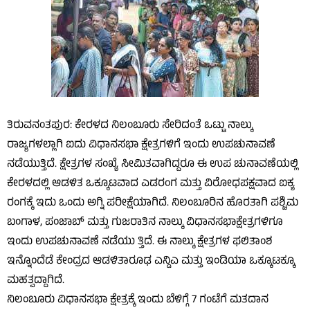
ತಿರುವನಂತಪುರ: ಕೇರಳದ ನಿಲಂಬೂರು ಸೇರಿದಂತೆ ಒಟ್ಟು ನಾಲ್ಕು
ರಾಜ್ಯಗಳಲ್ಲಾಗಿ ಐದು ವಿಧಾನಸಭಾ ಕ್ಷೇತ್ರಗಳಿಗೆ ಇಂದು ಉಪಚುನಾವಣೆ
ನಡೆಯುತ್ತಿದೆ. ಕ್ಷೇತ್ರಗಳ ಸಂಖ್ಯೆ ಸೀಮಿತವಾಗಿದ್ದರೂ ಈ ಉಪ ಚುನಾವಣೆಯಲ್ಲಿ
ಕೇರಳದಲ್ಲಿ ಆಡಳಿತ ಒಕ್ಕೂಟವಾದ ಎಡರಂಗ ಮತ್ತು ವಿರೋಧಪಕ್ಷವಾದ ಐಕ್ಯ
ರಂಗಕ್ಕೆ ಇದು ಒಂದು ಅಗ್ನಿ ಪರೀಕ್ಷೆಯಾಗಿದೆ. ನಿಲಂಬೂರಿನ ಹೊರತಾಗಿ ಪಶ್ಚಿಮ
ಬಂಗಾಳ, ಪಂಜಾಬ್ ಮತ್ತು ಗುಜರಾತಿನ ನಾಲ್ಕು ವಿಧಾನಸಭಾಕ್ಷೇತ್ರಗಳಿಗೂ
ಇಂದು ಉಪಚುನಾವಣೆ ನಡೆಯು ತ್ತಿದೆ. ಈ ನಾಲ್ಕು ಕ್ಷೇತ್ರಗಳ ಫಲಿತಾಂಶ
ಇನ್ನೊಂದೆಡೆ ಕೇಂದ್ರದ ಆಡಳಿತಾರೂಢ ಎನ್ಡಿಎ ಮತ್ತು ಇಂಡಿಯಾ ಒಕ್ಕೂಟಕ್ಕೂ
ಮಹತ್ವದ್ದಾಗಿದೆ.
ನಿಲಂಬೂರು ವಿಧಾನಸಭಾ ಕ್ಷೇತ್ರಕ್ಕೆ ಇಂದು ಬೆಳಿಗ್ಗೆ 7 ಗಂಟೆಗೆ ಮತದಾನ