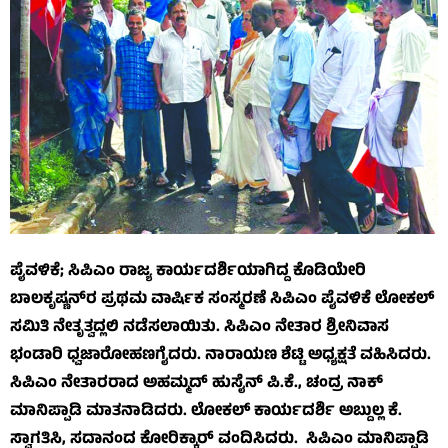
ಪೈವಳಿಕೆ; ಸಿಪಿಎಂ ರಾಜ್ಯ ಕಾರ್ಯದರ್ಶಿಯಾಗಿದ್ದ ಕೊಡಿಯೇರಿ
ಬಾಲಕೃಷ್ಣನ್‌ರ ಪ್ರಥಮ ವಾರ್ಷಿಕ ಸಂಸ್ಮರಣೆ ಸಿಪಿಎಂ ಪೈವಳಿಕೆ ಲೋಕಲ್
ಸಮಿತಿ ನೇತೃತ್ವದ್ಲಲಿ ನಡೆಸಲಾಯಿತು. ಸಿಪಿಎಂ ನೇತಾರ ಶ್ರೀನಿವಾಸ
ಭಂಡಾರಿ ಧ್ವಜಾರೋಹಣಗೈದರು. ನಾರಾಯಣ ಶೆಟ್ಟಿ ಅಧ್ಯಕ್ಷತೆ ವಹಿಸಿದರು.
ಸಿಪಿಎಂ ನೇತಾರರಾದ ಅಹಮ್ಮದ್ ಹುಸೈನ್ ಪಿ.ಕೆ., ಚಂದ್ರ ನಾಕ್
ಮಾನಿಪ್ಪಾಡಿ ಮಾತನಾಡಿದರು. ಲೋಕಲ್ ಕಾರ್ಯದರ್ಶಿ ಅಬ್ದುಲ್ಲ ಕೆ.
ಸ್ವಾಗತಿಸಿ, ಸದಾನಂದ ಕೋರಿಕ್ಕಾರ್ ವಂದಿಸಿದರು. ಸಿಪಿಎಂ ಮಾನಿಪ್ಪಾಡಿ