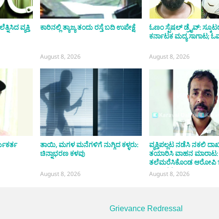
ಿಸಿದ ವ್ಯಕ್ತಿ
ಕಾರಿನಲ್ಲಿ ತ್ಯಾಜ್ಯ ತಂದು ರಸ್ತೆ ಬದಿ ಉಪೇಕ್ಷೆ
ಓಣಂ ಸ್ಪೆಷಲ್ ಡ್ರೈವ್: ಸ್ಕೂಟರ್
ಕರ್ನಾಟಕ ಮದ್ಯ ಸಾಗಾಟ; ಓರ್
August 8, 2026
August 8, 2026
್ಯಕರ್ತ
ತಾಯಿ, ಮಗಳ ಮನೆಗಳಿಗೆ ನುಗ್ಗಿದ ಕಳ್ಳರು:
ವ್ಯಕ್ತಿಪಲ್ಲಟ ನಡೆಸಿ ನಕಲಿ ದಾ
ಚಿನ್ನಾಭರಣ ಕಳವು
ತಯಾರಿಸಿ ವಾಹನ ಮಾರಾಟ:
ತಲೆಮರೆಸಿಕೊಂಡ ಆರೋಪಿ 
ಬಳಿಕ ಸೆರೆ
August 8, 2026
August 8, 2026
Grievance Redressal