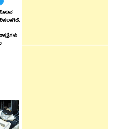
ಗಮಿಸುವ
ಧರಿಸಲಾಗಿದೆ.
ಪತ್ರೆಗಳು
ು