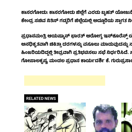
ಕಾಸರಗೋಡು: ಕಾಸರಗೋಡು ಜಿಲ್ಲೆಗೆ ಎರಡು ಬೃಹತ್ ಯೋಜ
ಕೇಂದ್ರ ಸಚಿವ ನಿತಿನ್ ಗಡ್ಕರಿಗೆ ಜಿಲ್ಲೆಯಲ್ಲಿ ಅದ್ದೂರಿಯ ಸ್ವಾ
ಪ್ರಧಾನಮಂತ್ರಿ ಆಯಷ್ಮಾನ್ ಭಾರತ್ ಆರೋಗ್ಯ ಇನ್‌ಶೂರೆನ್ಸ್ 
ಅನಧಿಕೃತವಾಗಿ ಚಿಕಿತ್ಸಾ ದರಗಳನ್ನು ವಸೂಲು ಮಾಡುವುದನ್ನು 
ಹಿಂಜರಿಯದಿದ್ದಲ್ಲಿ ತೀವ್ರವಾಗಿ ಪ್ರತಿಭಟಿಸಲು ಸಭೆ ನಿರ್ಧರಿಸಿ
ಗೋಪಾಲಕೃಷ್ಣ, ಮಂಡಲ ಪ್ರಧಾನ ಕಾರ್ಯದರ್ಶಿ ಕೆ. ಗುರುಪ್ರಸಾದ
RELATED NEWS