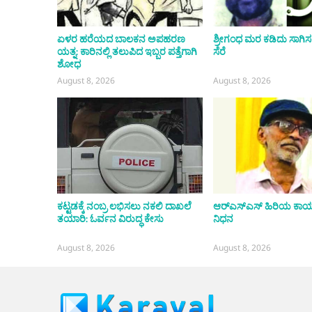
ಏಳರ ಹರೆಯದ ಬಾಲಕನ ಅಪಹರಣ
ಶ್ರೀಗಂಧ ಮರ ಕಡಿದು ಸಾಗಿಸಲೆತ್ನ
ಯತ್ನ: ಕಾರಿನಲ್ಲಿ ತಲುಪಿದ ಇಬ್ಬರ ಪತ್ತೆಗಾಗಿ
ಸೆರೆ
ಶೋಧ
August 8, 2026
August 8, 2026
ಕಟ್ಟಡಕ್ಕೆ ನಂಬ್ರ ಲಭಿಸಲು ನಕಲಿ ದಾಖಲೆ
ಆರ್‌ಎಸ್‌ಎಸ್ ಹಿರಿಯ ಕಾರ
ತಯಾರಿ: ಓರ್ವನ ವಿರುದ್ಧ ಕೇಸು
ನಿಧನ
August 8, 2026
August 8, 2026