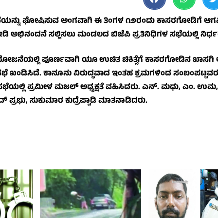
ನೆಯನ್ನು ಘೋಷಿಸುವ ಅಂಗವಾಗಿ ಈ ತಿಂಗಳ ೧೨ರಂದು ಕಾಸರಗೋಡಿಗೆ ಆ
ಗತ ನೀಡಿ ಅಭಿನಂದನೆ ಸಲ್ಲಿಸಲು ಮಂಡಲದ ಬಿಜೆಪಿ ಪ್ರತಿನಿಧಿಗಳ ಸಭೆಯಲ್ಲಿ ನಿರ್
ಯೋಜನೆಯಲ್ಲಿ ಪೂರ್ಣವಾಗಿ ಯೂ ಉಚಿತ ಚಿಕಿತ್ಸೆಗೆ ಕಾಸರಗೋಡಿನ ಖಾಸಗಿ ಆಸ್
ಸಭೆ ಖಂಡಿಸಿದೆ. ಕಾನೂನು ವಿರುದ್ಧವಾದ ಇಂತಹ ಕ್ರಮಗಳಿಂದ ಸಂಬಂಪಟ್ಟವರ
ದೆ. ಸಭೆಯಲ್ಲಿ ಪ್ರಮೀಳ ಮಜಲ್ ಅಧ್ಯಕ್ಷತೆ ವಹಿಸಿದರು. ಎನ್. ಮಧು, ಎಂ. ಉಮ,
್ ಪ್ರಭು, ಸುಕುಮಾರ ಕುದ್ರೆಪ್ಪಾಡಿ ಮಾತನಾಡಿದರು.