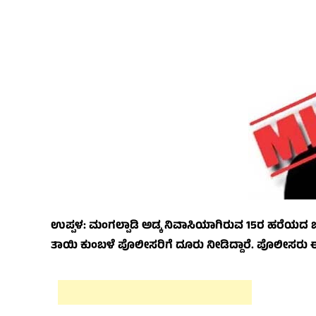
ಉಪ್ಪಳ: ಮಂಗಲ್ಪಾಡಿ ಅಡ್ಕ ನಿವಾಸಿಯಾಗಿರುವ 15ರ ಹರೆಯದ ಬಾ
ತಾಯಿ ಕುಂಬಳೆ ಪೊಲೀಸರಿಗೆ ದೂರು ನೀಡಿದ್ದಾರೆ. ಪೊಲೀಸರು ಈ ಬ