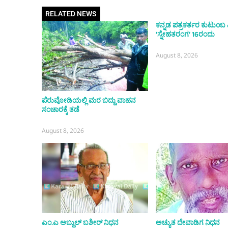
RELATED NEWS
ಕನ್ನಡ ಪತ್ರಕರ್ತರ ಕುಟುಂ
‘ಸ್ನೇಹತರಂಗ’ 16ರಂದು
August 8, 2026
ಪೆರುವೋಡಿಯಲ್ಲಿ ಮರ ಬಿದ್ದು ವಾಹನ
ಸಂಚಾರಕ್ಕೆ ತಡೆ
August 8, 2026
ಎಂ.ಎ ಅಬ್ದುಲ್ ಬಶೀರ್ ನಿಧನ
ಅಚ್ಯುತ ದೇವಾಡಿಗ ನಿಧನ