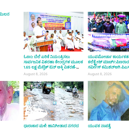
ಬ ಮಿಲನ
ಓಣಂ: ಬೆಲೆ ಏರಿಕೆ ನಿಯಂತ್ರಿಸಲು
ಯುವಮೋರ್ಚಾ ಕಾರ್ಯಕರ್
ಸಾರ್ವಜನಿಕ ವಿತರಣಾ ಕೇಂದ್ರಗಳ ಮೂಲಕ
ಕಲೆಕ್ಟ್ರೇಟ್ ಮಾರ್ಚ್:ಪಿಣರ
1.65 ಲಕ್ಷ ಮೆಟ್ರಿಕ್ ಟನ್ ಅಕ್ಕಿ ವಿತರಣೆ-
ಸರ್ವೀಸ್ ಕಮಿಶನ್ಆಗಿ ಪಿಎಸ್
ಸಚಿವ
ಅಧಃಪತನ- ವರುಣ್ ಪ್ರಸಾದ
August 8, 2026
August 8, 2026
ಧಾರಾಕಾರ ಮಳೆ: ಹಾನಿಗೀಡಾದ ನಗರದ
ಯುವಕ ನಾಪತ್ತೆ