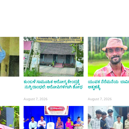
ಕುಂಬಳೆ ಸಾಮೂಹಿಕ ಆರೋಗ್ಯ ಕೇಂದ್ರಕ್ಕೆ
ಯುವಕ ನೆರೆಮನೆಯ ಬಾವಿಗೆ
ನುಗ್ಗಿ ದಾಂಧಲೆ: ಆರೋಪಿಗಳಿಗಾಗಿ ಶೋಧ
ಆತ್ಮಹತ್ಯೆ
August 7, 2026
August 7, 2026