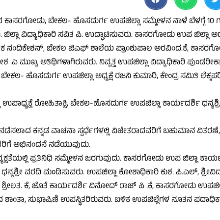
 ಕಾಸರಗೋಡು, ಬೇಕಲ- ಹೊಸದುರ್ಗ ಉಪಜಿಲ್ಲಾ ಸಮ್ಮೇಳನ ನಾಳೆ ಬೆಳಗ್ಗೆ 10 ಗ
ಜಿಲ್ಲಾ ವಿದ್ಯಾಧಿಕಾರಿ ಸವಿತ ಪಿ. ಉದ್ಘಾಟಿಸುವರು. ಕಾಸರಗೋಡು ಉಪ ಜಿಲ್ಲಾ ಅಧ್ಯಕ
ಿರ್ದೇಶಕ ನಂದಿಕೇಶನ್, ಬೇಕಲ ಜಿಎಫ್ ಶಾಲೆಯ ಪ್ರಾಂಶುಪಾಲ ಅರವಿಂದ.ಕೆ, ಕಾಸ
ಸುಕೇಶ .ಎ ಮುಖ್ಯ ಅತಿಥಿಗಳಾಗಿರುವರು. ನಿವೃತ್ತ ಉಪಜಿಲ್ಲಾ ವಿದ್ಯಾಧಿಕಾರಿ ಪುಂಡರೀಕಾಕ
 ಬೇಕಲ- ಹೊಸದುರ್ಗ ಉಪಜಿಲ್ಲಾ ಅಧ್ಯಕ್ಷೆ ರಜನಿ ಕುಮಾರಿ, ಕೇಂದ್ರ ಸಮಿತಿ ಲೆಕ್
ಉಪಾಧ್ಯಕ್ಷೆ ರೋಹಿತಾಕ್ಷಿ, ಬೇಕಲ-ಹೊಸದುರ್ಗ ಉಪಜಿಲ್ಲಾ ಕಾರ್ಯದರ್ಶಿ ಧನ್ಯಶ್ರೀ
ಿ ನಡೆಸಲಾದ ಕನ್ನಡ ವಾಚನಾ ಸ್ಪರ್ಧೆಗಳಲ್ಲಿ ವಿಜೇತರಾದವರಿಗೆ ಬಹುಮಾನ ವಿತರಣೆ
ೇತರಿಗೆ ಅಭಿನಂದನೆ ನಡೆಯುವುದು.
ಕ್ಷತೆಯಲ್ಲಿ ಪ್ರತಿನಿಧಿ ಸಮ್ಮೇಳನ ಜರಗುವುದು. ಕಾಸರಗೋಡು ಉಪ ಜಿಲ್ಲಾ ಕಾರ್ಯ
ಶ್ರೀ ವರದಿ ಮಂಡಿಸುವರು. ಉಪಜಿಲ್ಲಾ ಕೋಶಾಧಿಕಾರಿ ಕುಶ. ಪಿ.ಎಲ್, ಶ್ರೀವಿದ್ಯಾ 
 ಶ್ರೀಲತ. ಕೆ, ಜೊತೆ ಕಾರ್ಯದರ್ಶಿ ವಿನೋದ್ ರಾಜ್ ಪಿ .ಕೆ, ಕಾಸರಗೋಡು ಉಪಜಿಲ್ಲಾಧ
ದ ಶಾಂತಾ, ಸುಭಾಷಿಣಿ ಉಪಸ್ಥಿತರಿರುವರು. ಬಳಿಕ ಉಪಜಿಲ್ಲೆಗಳ ನೂತನ ಪದಾಧಿಕ