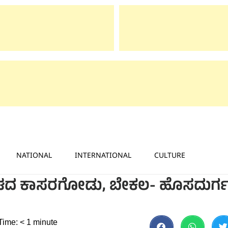
NATIONAL
INTERNATIONAL
CULTURE
ಂಘದ ಕಾಸರಗೋಡು, ಬೇಕಲ- ಹೊಸದುರ್
Time:
< 1
minute