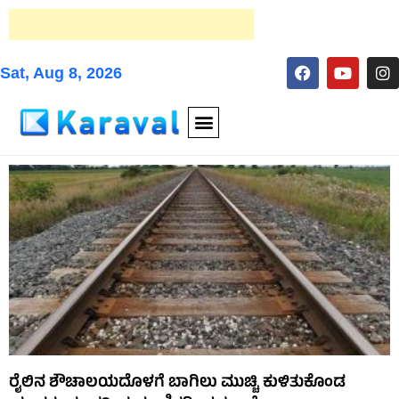
Sat, Aug 8, 2026
ರೈಲಿನ ಶೌಚಾಲಯದೊಳಗೆ ಬಾಗಿಲು ಮುಚ್ಚಿ ಕುಳಿತುಕೊಂಡ