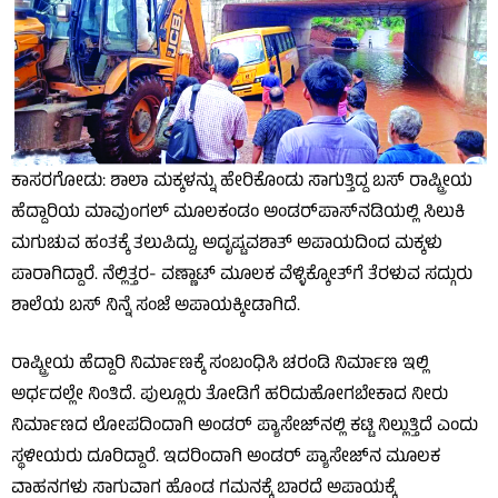
ಕಾಸರಗೋಡು: ಶಾಲಾ ಮಕ್ಕಳನ್ನು ಹೇರಿಕೊಂಡು ಸಾಗುತ್ತಿದ್ದ ಬಸ್ ರಾಷ್ಟ್ರೀಯ
ಹೆದ್ದಾರಿಯ ಮಾವುಂಗಲ್ ಮೂಲಕಂಡಂ ಅಂಡರ್‌ಪಾಸ್‌ನಡಿಯಲ್ಲಿ ಸಿಲುಕಿ
ಮಗುಚುವ ಹಂತಕ್ಕೆ ತಲುಪಿದ್ದು, ಅದೃಷ್ಟವಶಾತ್ ಅಪಾಯದಿಂದ ಮಕ್ಕಳು
ಪಾರಾಗಿದ್ದಾರೆ. ನೆಲ್ಲಿತ್ತರ- ವಣ್ಣಾಟ್ ಮೂಲಕ ವೆಳ್ಳಿಕ್ಕೋತ್‌ಗೆ ತೆರಳುವ ಸದ್ಗುರು
ಶಾಲೆಯ ಬಸ್ ನಿನ್ನೆ ಸಂಜೆ ಅಪಾಯಕ್ಕೀಡಾಗಿದೆ.
ರಾಷ್ಟ್ರೀಯ ಹೆದ್ದಾರಿ ನಿರ್ಮಾಣಕ್ಕೆ ಸಂಬಂಧಿಸಿ ಚರಂಡಿ ನಿರ್ಮಾಣ ಇಲ್ಲಿ
ಅರ್ಧದಲ್ಲೇ ನಿಂತಿದೆ. ಪುಲ್ಲೂರು ತೋಡಿಗೆ ಹರಿದುಹೋಗಬೇಕಾದ ನೀರು
ನಿರ್ಮಾಣದ ಲೋಪದಿಂದಾಗಿ ಅಂಡರ್ ಪ್ಯಾಸೇಜ್‌ನಲ್ಲಿ ಕಟ್ಟಿ ನಿಲ್ಲುತ್ತಿದೆ ಎಂದು
ಸ್ಥಳೀಯರು ದೂರಿದ್ದಾರೆ. ಇದರಿಂದಾಗಿ ಅಂಡರ್ ಪ್ಯಾಸೇಜ್‌ನ ಮೂಲಕ
ವಾಹನಗಳು ಸಾಗುವಾಗ ಹೊಂಡ ಗಮನಕ್ಕೆ ಬಾರದೆ ಅಪಾಯಕ್ಕೆ