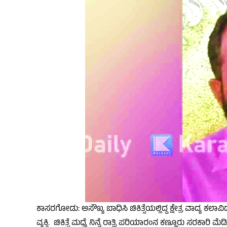
ಕಾಸರಗೋಡು: ಅಸೌಖ್ಯ ಬಾಧಿಸಿ ಚಿಕಿತ್ಸೆಯಲ್ಲಿದ್ದ ಕ್ಷೇತ್ರ ವಾದ್ಯ 
ವ್ಯಕ್ತಿ. ಚಿಕಿತ್ಸೆ ಮಧ್ಯೆ ನಿನ್ನೆ ರಾತ್ರಿ ಪರಿಯಾರಂನ ಕಣ್ಣೂರು ಸರಕಾ