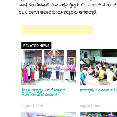
ವಾದ್ಯ ಕಲಾವಿದನಾಗಿ ಸೇವೆ ಸಲ್ಲಿಸುತ್ತಿದ್ದರು. ಗೋಪಾಲನ್ ಮಾರ
ರಜನಿ ಹಾಗೂ ಅಪಾರ ಬಂಧು-ಮಿತ್ರರನ್ನು ಅಗಲಿದ್ದಾರೆ.
RELATED NEWS
ಶ್ರೀಕೃಷ್ಣ ಜನ್ಮಾಷ್ಟಮಿ ಮಹೋತ್ಸವದ
ನಾಯ್ಕಾಪು: ಬಿಎಂಎಸ್ ಕ
ಆಮಂತ್ರಣ ಪತ್ರಿಕೆ ಬಿಡುಗಡೆ
August 8, 2026
August 8, 2026