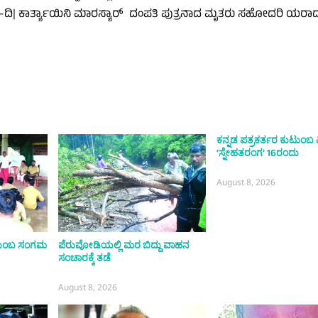
ಾರ್-ದಿ| ಕಾರ್ತ್ಯಾಯಿನಿ ಮಾರಸ್ಯಾರ್ ದಂಪತಿ ಪುತ್ರನಾದ ಮೃತರು ಸಹೋದರಿ ಯರ
ಕನ್ನಡ ಪತ್ರಕರ್ತರ ಕುಟುಂಬ
‘ಸ್ನೇಹತರಂಗ’ 16ರಂದು
August 8, 2026
ುಟುಂಬ ಸಂಗಮ
ಪೆರುವೋಡಿಯಲ್ಲಿ ಮರ ಬಿದ್ದು ವಾಹನ
ಸಂಚಾರಕ್ಕೆ ತಡೆ
August 8, 2026