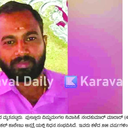
ಕಲಾವಿದ ಮೃತಪಟ್ಟರು. ಪುಲ್ಲೂರು ವಿಷ್ಣುಮಂಗಲ ನಿವಾಸಿಕೆ. ನಂದಕುಮಾರ್ ಮಾರಾರ್ (
ರಿ ಮೆಡಿಕಲ್ ಕಾಲೇಜು ಆಸ್ಪತ್ರೆ ಯಲ್ಲಿ ನಿಧನ ಸಂಭವಿಸಿದೆ. ಇವರು ಕಳೆದ ೨೫ ವರ್ಷಗಳಿಂದ 