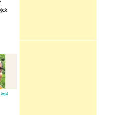
ಿ
್ತೆಯ
 ನಿಧನ