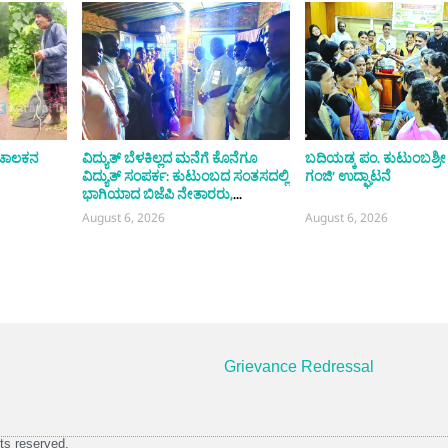
ಾ ಚಾಲಕನ
ವಿದ್ಯುತ್ ಬೆಳಕಿಲ್ಲದ ಮನೆಗೆ ಕೊನೆಗೂ
ಬದಿಯಡ್ಕ ಪಂ. ಕುಟುಂಬಶ್ರ
ವಿದ್ಯುತ್ ಸಂಪರ್ಕ: ಕುಟುಂಬದ ಸಂತಸದಲ್ಲಿ
ಗಂಜಿ’ ಉದ್ಘಾಟನೆ
ಭಾಗಿಯಾದ ಬಿಜೆಪಿ ನೇತಾರರು,
ಸ್ಥಳೀಯರು
August 6, 2026
August 6, 2026
Grievance Redressal
ts reserved.