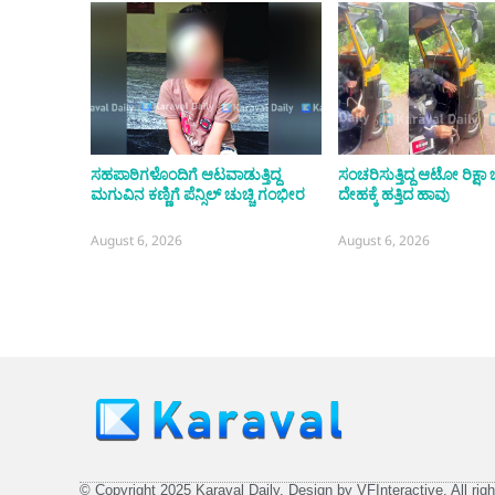
ಸಹಪಾಠಿಗಳೊಂದಿಗೆ ಆಟವಾಡುತ್ತಿದ್ದ
ಸಂಚರಿಸುತ್ತಿದ್ದ ಆಟೋ ರಿಕ್ಷ
ಮಗುವಿನ ಕಣ್ಣಿಗೆ ಪೆನ್ಸಿಲ್ ಚುಚ್ಚಿ ಗಂಭೀರ
ದೇಹಕ್ಕೆ ಹತ್ತಿದ ಹಾವು
August 6, 2026
August 6, 2026
© Copyright 2025 Karaval Daily. Design by VFInteractive. All righ