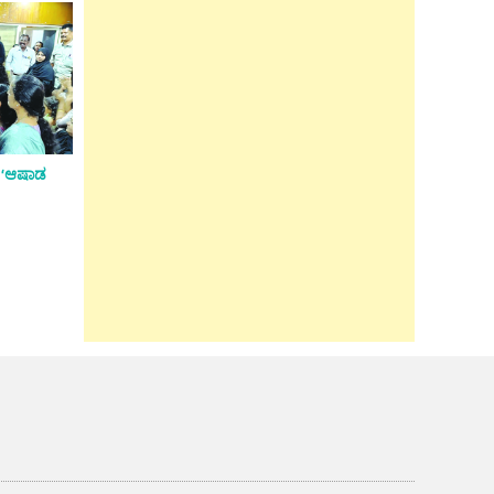
ೀ ‘ಆಷಾಡ