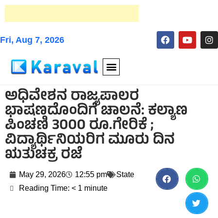
Fri, Aug 7, 2026
ಅಧಿವೇಶನ ರಾಜ್ಯಪಾಲರ
ಭಾಷಣದೊಂದಿಗೆ ಚಾಲನೆ: ಕಲ್ಯಾಣ
ಪಿಂಚಣಿ 3000 ರೂ.ಗೇರಿಕೆ ;
ವಿದ್ಯಾರ್ಥಿನಿಯರಿಗ ಮೂರು ದಿನ
ಋತುಚಕ್ರ ರಜೆ
May 29, 2026
12:55 pm
State
Reading Time:
< 1
minute