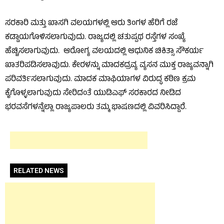
ಸರಕಾರಿ ಮತ್ತು ಖಾಸಗಿ ವಲಯಗಳಲ್ಲಿ ಆರು ತಿಂಗಳ ಹೆರಿಗೆ ರಜೆ
ಕಡ್ಡಾಯಗೊಳಿಸಲಾಗುವುದು. ರಾಜ್ಯದಲ್ಲಿ ಚತುಷ್ಪಥ ರಸ್ತೆಗಳ ಸಂಖ್ಯೆ
ಹೆಚ್ಚಿಸಲಾಗುವುದು. ಆರೋಗ್ಯ ವಲಯದಲ್ಲಿ ಆಧುನಿಕ ಚಿಕಿತ್ಸಾ ಸೌಕರ್ಯ
ಖಾತರಿಪಡಿಸಲಾವುದು. ಕೇರಳನ್ನು ಮಾದಕದ್ರವ್ಯ ವ್ಯಸನ ಮುಕ್ತ ರಾಜ್ಯವನ್ನಾಗಿ
ಪರಿವರ್ತಿಸಲಾಗುವುದು. ಮಾದಕ ಮಾಫಿಯಾಗಳ ವಿರುದ್ಧ ಕಠಿಣ ಕ್ರಮ
ಕೈಗೊಳ್ಳಲಾಗುವುದು ಸೇರಿದಂತೆ ಯುಡಿಎಫ್ ಸರಕಾರದ ನೀಡಿದ
ಭರವಸೆಗಳನ್ನೆಲ್ಲಾ ರಾಜ್ಯಪಾಲರು ತಮ್ಮ ಭಾಷಣದಲ್ಲಿ ವಿವರಿಸಿದ್ದಾರೆ.
RELATED NEWS