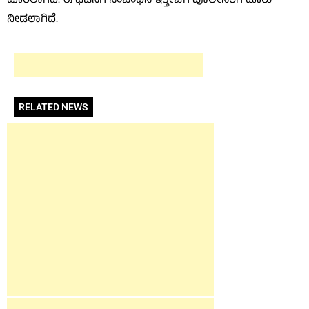
ದೂರಲಾಗಿದೆ. ಈ ಘಟನೆಗೆ ಸಂಬಂಧಿಸಿ ಇತ್ತೀಚೆಗೆ ಪೊಲೀಸರಿಗೆ ದೂರು
ನೀಡಲಾಗಿದೆ.
RELATED NEWS