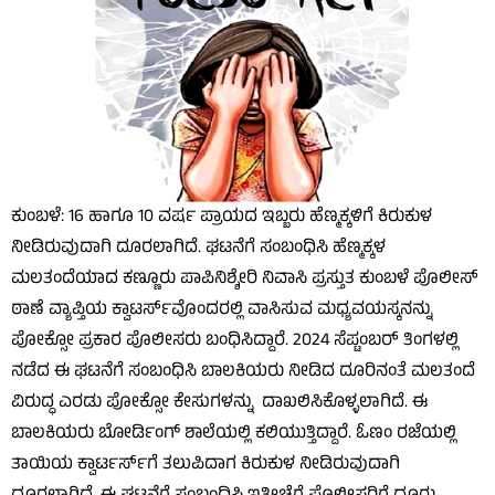
ಕುಂಬಳೆ: 16 ಹಾಗೂ 10 ವರ್ಷ ಪ್ರಾಯದ ಇಬ್ಬರು ಹೆಣ್ಮಕ್ಕಳಿಗೆ ಕಿರುಕುಳ
ನೀಡಿರುವುದಾಗಿ ದೂರಲಾಗಿದೆ. ಘಟನೆಗೆ ಸಂಬಂಧಿಸಿ ಹೆಣ್ಮಕ್ಕಳ
ಮಲತಂದೆಯಾದ ಕಣ್ಣೂರು ಪಾಪಿನಿಶ್ಶೇರಿ ನಿವಾಸಿ ಪ್ರಸ್ತುತ ಕುಂಬಳೆ ಪೊಲೀಸ್
ಠಾಣೆ ವ್ಯಾಪ್ತಿಯ ಕ್ವಾಟರ್ಸ್‌ವೊಂದರಲ್ಲಿ ವಾಸಿಸುವ ಮಧ್ಯವಯಸ್ಕನನ್ನು
ಪೋಕ್ಸೋ ಪ್ರಕಾರ ಪೊಲೀಸರು ಬಂಧಿಸಿದ್ದಾರೆ. 2024 ಸೆಪ್ಟಂಬರ್ ತಿಂಗಳಲ್ಲಿ
ನಡೆದ ಈ ಘಟನೆಗೆ ಸಂಬಂಧಿಸಿ ಬಾಲಕಿಯರು ನೀಡಿದ ದೂರಿನಂತೆ ಮಲತಂದೆ
ವಿರುದ್ಧ ಎರಡು ಪೋಕ್ಸೋ ಕೇಸುಗಳನ್ನು ದಾಖಲಿಸಿಕೊಳ್ಳಲಾಗಿದೆ. ಈ
ಬಾಲಕಿಯರು ಬೋರ್ಡಿಂಗ್ ಶಾಲೆಯಲ್ಲಿ ಕಲಿಯುತ್ತಿದ್ದಾರೆ. ಓಣಂ ರಜೆಯಲ್ಲಿ
ತಾಯಿಯ ಕ್ವಾರ್ಟರ್ಸ್‌ಗೆ ತಲುಪಿದಾಗ ಕಿರುಕುಳ ನೀಡಿರುವುದಾಗಿ