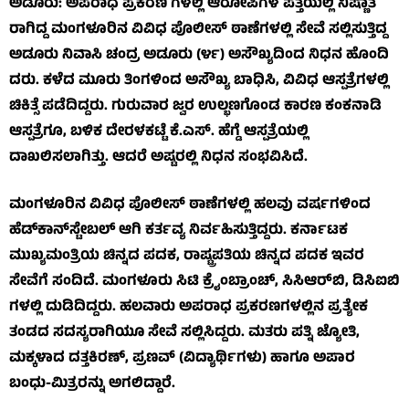
ಅಡೂರು: ಅಪರಾಧ ಪ್ರಕರಣ ಗಳಲ್ಲಿ ಆರೋಪಿಗಳ ಪತ್ತೆಯಲ್ಲಿ ನಿಷ್ಣಾತ
ರಾಗಿದ್ದ ಮಂಗಳೂರಿನ ವಿವಿಧ ಪೊಲೀಸ್ ಠಾಣೆಗಳಲ್ಲಿ ಸೇವೆ ಸಲ್ಲಿಸುತ್ತಿದ್ದ
ಅಡೂರು ನಿವಾಸಿ ಚಂದ್ರ ಅಡೂರು (೪೯) ಅಸೌಖ್ಯದಿಂದ ನಿಧನ ಹೊಂದಿ
ದರು. ಕಳೆದ ಮೂರು ತಿಂಗಳಿಂದ ಅಸೌಖ್ಯ ಬಾಧಿಸಿ, ವಿವಿಧ ಆಸ್ಪತ್ರೆಗಳಲ್ಲಿ
ಚಿಕಿತ್ಸೆ ಪಡೆದಿದ್ದರು. ಗುರುವಾರ ಜ್ವರ ಉಲ್ಭಣಗೊಂಡ ಕಾರಣ ಕಂಕನಾಡಿ
ಆಸ್ಪತ್ರೆಗೂ, ಬಳಿಕ ದೇರಳಕಟ್ಟೆ ಕೆ.ಎಸ್. ಹೆಗ್ಡೆ ಆಸ್ಪತ್ರೆಯಲ್ಲಿ
ದಾಖಲಿಸಲಾಗಿತ್ತು. ಆದರೆ ಅಷ್ಟರಲ್ಲಿ ನಿಧನ ಸಂಭವಿಸಿದೆ.
ಮಂಗಳೂರಿನ ವಿವಿಧ ಪೊಲೀಸ್ ಠಾಣೆಗಳಲ್ಲಿ ಹಲವು ವರ್ಷಗಳಿಂದ
ಹೆಡ್‌ಕಾನ್‌ಸ್ಟೇಬಲ್ ಆಗಿ ಕರ್ತವ್ಯ ನಿರ್ವಹಿಸುತ್ತಿದ್ದರು. ಕರ್ನಾಟಕ
ಮುಖ್ಯಮಂತ್ರಿಯ ಚಿನ್ನದ ಪದಕ, ರಾಷ್ಟ್ರಪತಿಯ ಚಿನ್ನದ ಪದಕ ಇವರ
ಸೇವೆಗೆ ಸಂದಿದೆ. ಮಂಗಳೂರು ಸಿಟಿ ಕ್ರೈಂಬ್ರಾಂಚ್, ಸಿಸಿಆರ್‌ಬಿ, ಡಿಸಿಐಬಿ
ಗಳಲ್ಲಿ ದುಡಿದಿದ್ದರು. ಹಲವಾರು ಅಪರಾಧ ಪ್ರಕರಣಗಳಲ್ಲಿನ ಪ್ರತ್ಯೇಕ
ತಂಡದ ಸದಸ್ಯರಾಗಿಯೂ ಸೇವೆ ಸಲ್ಲಿಸಿದ್ದರು. ಮತರು ಪತ್ನಿ ಜ್ಯೋತಿ,
ಮಕ್ಕಳಾದ ದತ್ತಕಿರಣ್, ಪ್ರಣವ್ (ವಿದ್ಯಾರ್ಥಿಗಳು) ಹಾಗೂ ಅಪಾರ
ಬಂಧು-ಮಿತ್ರರನ್ನು ಅಗಲಿದ್ದಾರೆ.