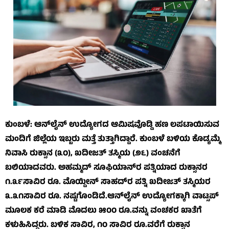
ಕುಂಬಳೆ: ಆನ್‌ಲೈನ್ ಉದ್ಯೋಗದ ಆಮಿಷವೊಡ್ಡಿ ಹಣ ಲಪಟಾಯಿಸುವ
ಮಂದಿಗೆ ಜಿಲ್ಲೆಯ ಇಬ್ಬರು ಮತ್ತೆ ತುತ್ತಾಗಿದ್ದಾರೆ. ಕುಂಬಳೆ ಬಳಿಯ ಕೊಡ್ಯಮ್ಮೆ
ನಿವಾಸಿ ರುಕ್ಸಾನ (೩೦), ಖದೀಜತ್ ತಸ್ಮಿಯ (೨೬) ವಂಚನೆಗೆ
ಬಲಿಯಾದವರು. ಅಹಮ್ಮದ್ ಸೂಫಿಯಾನ್‌ರ ಪತ್ನಿಯಾದ ರುಕ್ಸಾನರ
೧.೩೯ಸಾವಿರ ರೂ. ಮೊಯ್ದೀನ್ ಸಾಹದ್‌ರ ಪತ್ನಿ ಖದೀಜತ್ ತಸ್ಮಿಯರ
೩.೩೧ಸಾವಿರ ರೂ. ನಷ್ಟಗೊಂಡಿದೆ.ಆನ್‌ಲೈನ್ ಉದ್ಯೋಗಕ್ಕಾಗಿ ವಾಟ್ಸಪ್
ಮೂಲಕ ಕರೆ ಮಾಡಿ ಮೊದಲು ೫೦೦ ರೂ.ವನ್ನು ವಂಚಕರ ಖಾತೆಗೆ
ಕಳುಹಿಸಿದ್ದರು. ಬಳಿಕ ಸಾವಿರ, ೧೦ ಸಾವಿರ ರೂ.ವರೆಗೆ ರುಕ್ಸಾನ