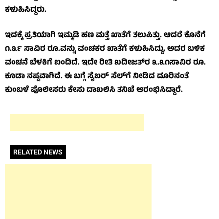
ಕಳುಹಿಸಿದ್ದರು.
ಇದಕ್ಕೆ ಪ್ರತಿಯಾಗಿ ಇಮ್ಮಡಿ ಹಣ ಮತ್ತೆ ಖಾತೆಗೆ ತಲುಪಿತ್ತು. ಆದರೆ ಕೊನೆಗೆ
೧.೩೯ ಸಾವಿರ ರೂ.ವನ್ನು ವಂಚಕರ ಖಾತೆಗೆ ಕಳುಹಿಸಿದ್ದು, ಅದರ ಬಳಿಕ
ವಂಚನೆ ಬೆಳಕಿಗೆ ಬಂದಿದೆ. ಇದೇ ರೀತಿ ಖದೀಜತ್‌ರ ೩.೩೧ಸಾವಿರ ರೂ.
ಕೂಡಾ ನಷ್ಟವಾಗಿದೆ. ಈ ಬಗ್ಗೆ ಸೈಬರ್ ಸೆಲ್‌ಗೆ ನೀಡಿದ ದೂರಿನಂತೆ
ಕುಂಬಳೆ ಪೊಲೀಸರು ಕೇಸು ದಾಖಲಿಸಿ ತನಿಖೆ ಆರಂಭಿಸಿದ್ದಾರೆ.
RELATED NEWS