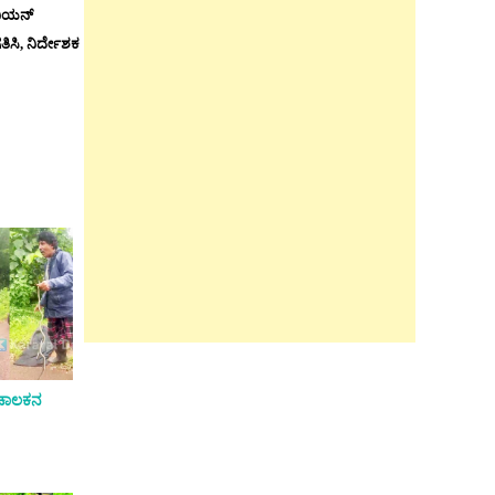
ೂನಿಯನ್
ತಿಸಿ, ನಿರ್ದೇಶಕ
ಾ ಚಾಲಕನ