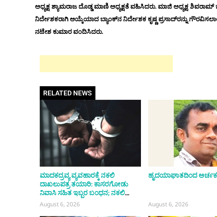
ಅಧ್ಯಕ್ಷ ಶ್ಯಾಮರಾಜ ದೊಡ್ಡ ಮಾಣಿ ಅಧ್ಯಕ್ಷತೆ ವಹಿಸಿದರು. ಮಾಜಿ ಅಧ್ಯಕ್ಷ ಶಿ
ನಿರ್ದೇಶಕರಾಗಿ ಆಯ್ಕೆಯಾದ ಬ್ಯಾಂಕ್‌ನ ನಿರ್ದೇಶಕ ಕೃಷ್ಣ ಪ್ರಸಾದ್‌ರನ್ನು ಗೌರವಿಸಲಾ
ನಟೇಶ ಕುಮಾರ ವಂದಿಸಿದರು.
RELATED NEWS
ಮಾದಕದ್ರವ್ಯ ವ್ಯವಹಾರಕ್ಕೆ ನಕಲಿ
ಹೃದಯಾಘಾತದಿಂದ ಅರ್ಚಕ
ದಾಖಲುಪತ್ರ ತಯಾರಿ: ಕಾಸರಗೋಡು
ನಿವಾಸಿ ಸಹಿತ ಇಬ್ಬರ ಬಂಧನ; ನಕಲಿ
ದಾಖಲುಪತ್ರಗಳನ್ನು ತಯಾರಿಸುತ್ತಿರುವುದು
August 6, 2026
August 6, 2026
ಬೆಂಗಳೂರಿನಲ್ಲಿ