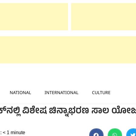
NATIONAL
INTERNATIONAL
CULTURE
್‌ನಲ್ಲಿ ವಿಶೇಷ ಚಿನ್ನಾಭರಣ ಸಾಲ ಯೋಜ
:
< 1
minute