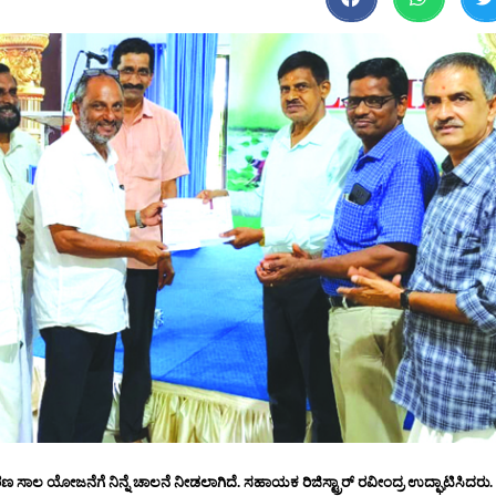
ಸಾಲ ಯೋಜನೆಗೆ ನಿನ್ನೆ ಚಾಲನೆ ನೀಡಲಾಗಿದೆ. ಸಹಾಯಕ ರಿಜಿಸ್ಟ್ರಾರ್ ರವೀಂದ್ರ ಉದ್ಘಾಟಿಸಿದರು. ಬ