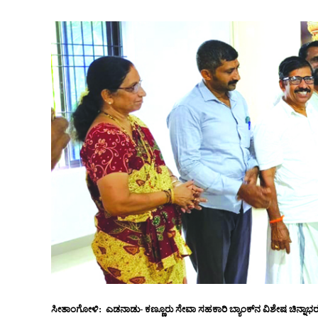
ಸೀತಾಂಗೋಳಿ: ಎಡನಾಡು- ಕಣ್ಣೂರು ಸೇವಾ ಸಹಕಾರಿ ಬ್ಯಾಂಕ್‌ನ ವಿಶೇಷ ಚಿನ್ನಾಭರಣ 