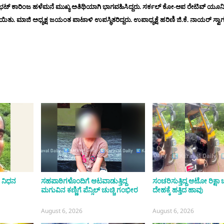
ವರಾಮ್ ಭಟ್ ಕಾರಿಂಜ ಹಳೆಮನೆ ಮುಖ್ಯ ಅತಿಥಿಯಾಗಿ ಭಾಗವಹಿಸಿದ್ದರು. ಸರ್ಕಲ್ ಕೋ-ಆಪ ರೇಟಿವ್ ಯ
ಯಿತು. ಮಾಜಿ ಅಧ್ಯಕ್ಷ ಜಯಂತ ಪಾಟಾಳಿ ಉಪಸ್ಥಿತರಿದ್ದರು. ಉಪಾಧ್ಯಕ್ಷೆ ಹರಿಣಿ ಜಿ.ಕೆ. ನಾಯರ್ ಸ್ವಾಗ
 ನಿಧನ
ಸಹಪಾಠಿಗಳೊಂದಿಗೆ ಆಟವಾಡುತ್ತಿದ್ದ
ಸಂಚರಿಸುತ್ತಿದ್ದ ಆಟೋ ರಿಕ್ಷ
ಮಗುವಿನ ಕಣ್ಣಿಗೆ ಪೆನ್ಸಿಲ್ ಚುಚ್ಚಿ ಗಂಭೀರ
ದೇಹಕ್ಕೆ ಹತ್ತಿದ ಹಾವು
August 6, 2026
August 6, 2026