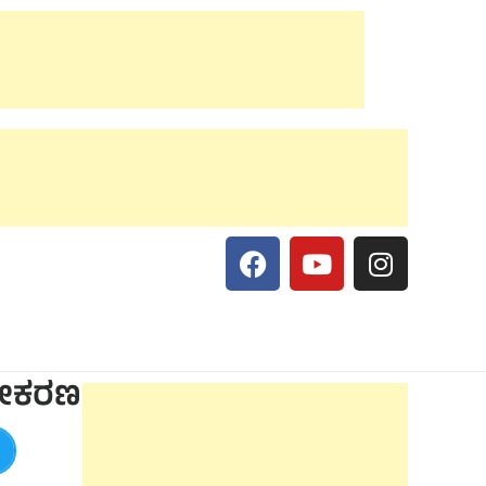
ೂಪೀಕರಣ