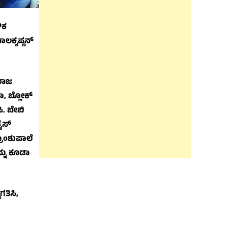
ಿಕ
ಬಾಲಕೃಷ್ಣನ್
 ರಾಜ
ನಾ, ಬ್ಲೋಕ್
ಪಿ. ಬೇಬಿ
ೈಸ್
ಾಂಶುಪಾಲೆ
್ನು ಕೂಡಾ
ತಿಸಿ,