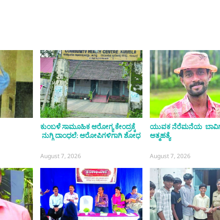
ಕುಂಬಳೆ ಸಾಮೂಹಿಕ ಆರೋಗ್ಯ ಕೇಂದ್ರಕ್ಕೆ
ಯುವಕ ನೆರೆಮನೆಯ ಬಾವಿಗೆ
ನುಗ್ಗಿ ದಾಂಧಲೆ: ಆರೋಪಿಗಳಿಗಾಗಿ ಶೋಧ
ಆತ್ಮಹತ್ಯೆ
August 7, 2026
August 7, 2026