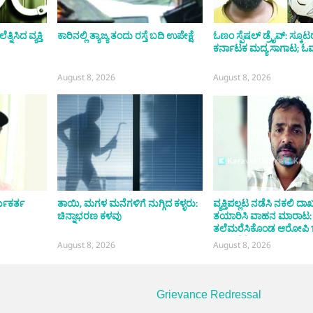
ಿಸಿದ ವ್ಯಕ್ತಿ
ಕಾರಿನಲ್ಲಿ ತ್ಯಾಜ್ಯ ತಂದು ರಸ್ತೆ ಬದಿ ಉಪೇಕ್ಷೆ
ಓಣಂ ಸ್ಪೆಷಲ್ ಡ್ರೈವ್: ಸ್ಕೂಟರ್
ಕರ್ನಾಟಕ ಮದ್ಯ ಸಾಗಾಟ; ಓರ್
August 8, 2026
August 8, 2026
್ಯಕರ್ತ
ತಾಯಿ, ಮಗಳ ಮನೆಗಳಿಗೆ ನುಗ್ಗಿದ ಕಳ್ಳರು:
ವ್ಯಕ್ತಿಪಲ್ಲಟ ನಡೆಸಿ ನಕಲಿ ದಾ
ಚಿನ್ನಾಭರಣ ಕಳವು
ತಯಾರಿಸಿ ವಾಹನ ಮಾರಾಟ:
ತಲೆಮರೆಸಿಕೊಂಡ ಆರೋಪಿ 
ಬಳಿಕ ಸೆರೆ
August 8, 2026
August 8, 2026
Grievance Redressal