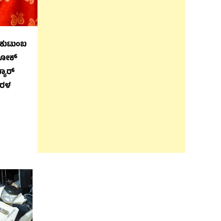
 ಕುಟುಂಬ
ಅಶೋಕ್
ಯಾರ್
ೇರಳ