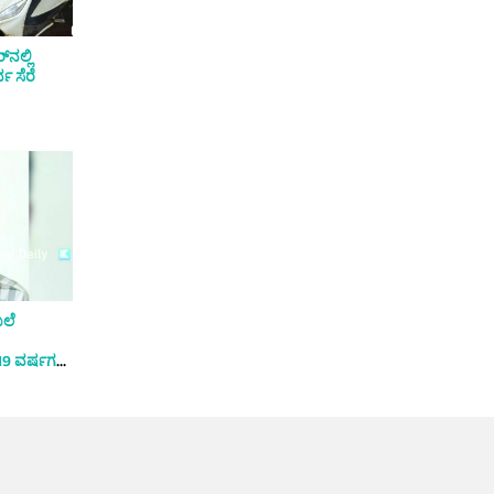
‌ನಲ್ಲಿ
ವ ಸೆರೆ
ಖಲೆ
19 ವರ್ಷಗಳ