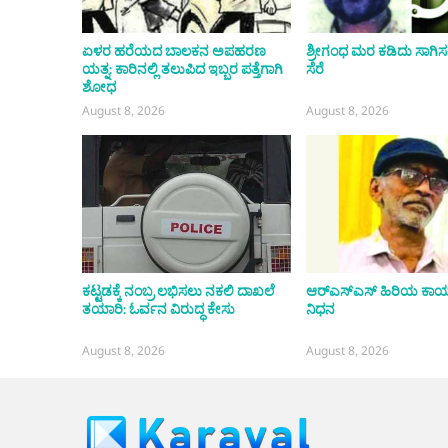
ಏಳರ ಹರೆಯದ ಬಾಲಕನ ಅಪಹರಣ
ಶ್ರೀಗಂಧ ಮರ ಕಡಿದು ಸಾಗಿಸಲೆತ್ನ
ಯತ್ನ: ಕಾರಿನಲ್ಲಿ ತಲುಪಿದ ಇಬ್ಬರ ಪತ್ತೆಗಾಗಿ
ಸೆರೆ
ಶೋಧ
August 8, 2026
August 8, 2026
ಕಟ್ಟಡಕ್ಕೆ ನಂಬ್ರ ಲಭಿಸಲು ನಕಲಿ ದಾಖಲೆ
ಆರ್‌ಎಸ್‌ಎಸ್ ಹಿರಿಯ ಕಾರ
ತಯಾರಿ: ಓರ್ವನ ವಿರುದ್ಧ ಕೇಸು
ನಿಧನ
August 8, 2026
August 8, 2026