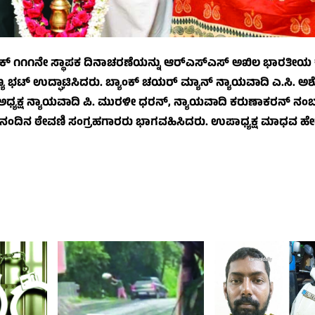
 ೧೧೧ನೇ ಸ್ಥಾಪಕ ದಿನಾಚರಣೆಯನ್ನು ಆರ್‌ಎಸ್‌ಎಸ್ ಅಖಿಲ ಭಾರತೀಯ
್ಯ ಭಟ್ ಉದ್ಘಾಟಿಸಿದರು. ಬ್ಯಾಂಕ್ ಚಯರ್ ಮ್ಯಾನ್ ನ್ಯಾಯವಾದಿ ಎ.ಸಿ. 
 ಅಧ್ಯಕ್ಷ ನ್ಯಾಯವಾದಿ ಪಿ. ಮುರಳೀ ಧರನ್, ನ್ಯಾಯವಾದಿ ಕರುಣಾಕರನ್ ನಂಬ್
ು ದೈನಂದಿನ ಠೇವಣಿ ಸಂಗ್ರಹಗಾರರು ಭಾಗವಹಿಸಿದರು. ಉಪಾಧ್ಯಕ್ಷ ಮಾಧವ ಹ