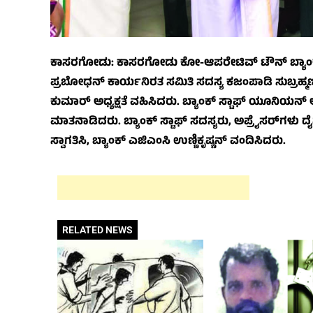
ಕಾಸರಗೋಡು: ಕಾಸರಗೋಡು ಕೋ-ಆಪರೇಟಿವ್ ಟೌನ್ ಬ್ಯಾಂಕ್
ಪ್ರಬೋಧನ್ ಕಾರ್ಯನಿರತ ಸಮಿತಿ ಸದಸ್ಯ ಕಜಂಪಾಡಿ ಸುಬ್ರಹ್ಮಣ
ಕುಮಾರ್ ಅಧ್ಯಕ್ಷತೆ ವಹಿಸಿದರು. ಬ್ಯಾಂಕ್ ಸ್ಟಾಫ್ ಯೂನಿಯನ್
ಮಾತನಾಡಿದರು. ಬ್ಯಾಂಕ್ ಸ್ಟಾಫ್ ಸದಸ್ಯರು, ಅಪ್ರೈಸರ್‌ಗಳ
ಸ್ವಾಗತಿಸಿ, ಬ್ಯಾಂಕ್ ಎಜಿಎಂಸಿ ಉಣ್ಣಿಕೃಷ್ಣನ್ ವಂದಿಸಿದರು.
RELATED NEWS