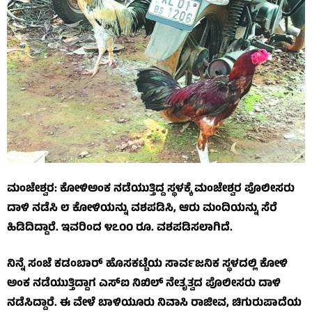
ಮಂಜೇಶ್ವರ: ಕೋಳಿಅಂಕ ನಡೆಯುತ್ತಿದ್ದ ಸ್ಥಳಕ್ಕೆ ಮಂಜೇಶ್ವರ ಪೊಲೀಸರು
ದಾಳಿ ನಡೆಸಿ ೮ ಕೋಳಿಯನ್ನು ವಶಪಡಿಸಿ, ಆರು ಮಂದಿಯನ್ನು ಸೆರೆ
ಹಿಡಿದಿದ್ದಾರೆ. ಇವರಿಂದ ೪೭೦೦ ರೂ. ವಶಪಡಿಸಲಾಗಿದೆ.
ನಿನ್ನೆ ಸಂಜೆ ಕಡಂಬಾರ್ ಹೊಸಕಟ್ಟೆಯ ಸಾರ್ವಜನಿಕ ಸ್ಥಳದಲ್ಲಿ ಕೋಳಿ
ಅಂಕ ನಡೆಯುತ್ತಿದ್ದಾಗ ಎಸ್‌ಐ ನಿಖಿಲ್ ನೇತೃತ್ವದ ಪೊಲೀಸರು ದಾಳಿ
ನಡೆಸಿದ್ದಾರೆ. ಈ ವೇಳೆ ಬಾಳಿಯೂರು ನಿವಾಸಿ ರಾಜೀವ, ಚಿಗುರುಪಾದೆಯ