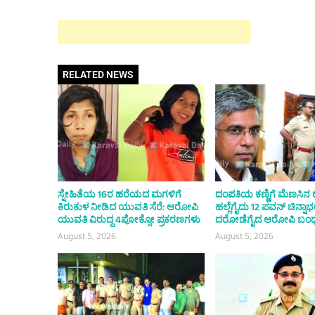
RELATED NEWS
ಸ್ನೇಹಿತೆಯ 16ರ ಹರೆಯದ ಮಗಳಿಗೆ
ದಂಪತಿಯ ಕಣ್ಣಿಗೆ ಮೆಣಸಿನ 
ಕಿರುಕುಳ ನೀಡಿದ ಯುವತಿ ಸೆರೆ: ಆರೋಪಿ
ಹಲ್ಲೆಗೈದು 12 ಪವನ್ ಚಿನ್ನ
ಯುವತಿ ವಿರುದ್ಧ 4ಪೋಕ್ಸೋ ಪ್ರಕರಣಗಳು
ದರೋಡೆಗೈದ ಆರೋಪಿ ಬಂ
August 5, 2026
August 5, 2026