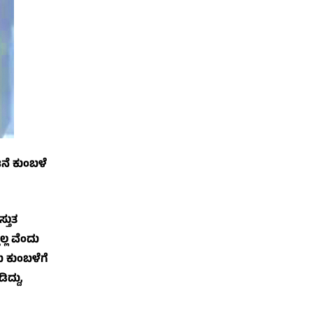
ಟನೆ ಕುಂಬಳೆ
್ತುತ
ಲ್ಲ ವೆಂದು
ು ಕುಂಬಳೆಗೆ
ದ್ದು,