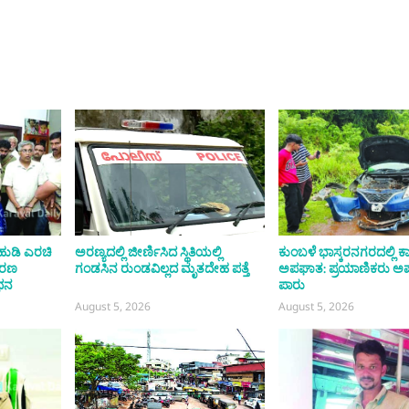
ಹುಡಿ ಎರಚಿ
ಅರಣ್ಯದಲ್ಲಿ ಜೀರ್ಣಿಸಿದ ಸ್ಥಿತಿಯಲ್ಲಿ
ಕುಂಬಳೆ ಭಾಸ್ಕರನಗರದಲ್ಲಿ ಕ
ಾಭರಣ
ಗಂಡಸಿನ ರುಂಡವಿಲ್ಲದ ಮೃತದೇಹ ಪತ್ತೆ
ಅಪಘಾತ: ಪ್ರಯಾಣಿಕರು 
ಧನ
ಪಾರು
August 5, 2026
August 5, 2026