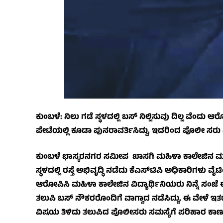
ಕುಂಬಳೆ: ನಿಲು ಗಡೆ ಸ್ಥಳದಲ್ಲಿ ಬಸ್ ನಿಲ್ಲಿಸುವು ದಿಲ್ಲ ವೆಂದು
ಪೇಟೆಯಲ್ಲಿ ಕೂಡಾ ಪುನರಾವರ್ತಿಸಿದ್ದು, ಇದರಿಂದ ಪೊಲೀ ಸರು ಮಧ
ಕುಂಬಳೆ ಭಾಸ್ಕರನಗರ ಸಮೀಪ ಖಾಸಗಿ ಮಹಿಳಾ ಕಾಲೇಜಿನ ಮುಂದೆ
ಸ್ಥಳದಲ್ಲಿ ರಸ್ತೆ ಅಭಿವೃದ್ಧಿ ನಡೆದು ಕೆಎಸ್‌ಟಿಪಿ ಅಧಿಕಾರಿಗಳು ವೈಟಿಂ
ಆರೋಪಿಸಿ ಮಹಿಳಾ ಕಾಲೇಜಿನ ವಿದ್ಯಾರ್ಥಿನಿಯರು ನಿನ್ನೆ ಸಂಜೆ ಈ 
ತಲುಪಿ ಬಸ್ ನೌಕರರೊಂದಿಗೆ ವಾಗ್ವಾದ ನಡೆಸಿದ್ದು, ಈ ವೇಳೆ ಇತರ 
ವಿಷಯ ತಿಳಿದು ತಲುಪಿದ ಪೊಲೀಸರು ಸಮಸ್ಯೆಗೆ ಪರಿಹಾರ ಕಾಣುವು