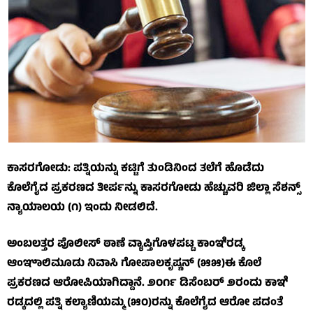
ಕಾಸರಗೋಡು: ಪತ್ನಿಯನ್ನು ಕಟ್ಟಿಗೆ ತುಂಡಿನಿಂದ ತಲೆಗೆ ಹೊಡೆದು
ಕೊಲೆಗೈದ ಪ್ರಕರಣದ ತೀರ್ಪನ್ನು ಕಾಸರಗೋಡು ಹೆಚ್ಚುವರಿ ಜಿಲ್ಲಾ ಸೆಶನ್ಸ್
ನ್ಯಾಯಾಲಯ (೧) ಇಂದು ನೀಡಲಿದೆ.
ಅಂಬಲತ್ತರ ಪೊಲೀಸ್ ಠಾಣೆ ವ್ಯಾಪ್ತಿಗೊಳಪಟ್ಟ ಕಾಂಞಿರಡ್ಕ
ಆಂಞಾಲಿಮೂಡು ನಿವಾಸಿ ಗೋಪಾಲಕೃಷ್ಣನ್ (೫೫)ಈ ಕೊಲೆ
ಪ್ರಕರಣದ ಆರೋಪಿಯಾಗಿದ್ದಾನೆ. ೨೦೧೯ ಡಿಸೆಂಬರ್ ೨ರಂದು ಕಾಞಿ
ರಡ್ಕದಲ್ಲಿ ಪತ್ನಿ ಕಲ್ಯಾಣಿಯಮ್ಮ (೫೦)ರನ್ನು ಕೊಲೆಗೈದ ಆರೋ ಪದಂತೆ