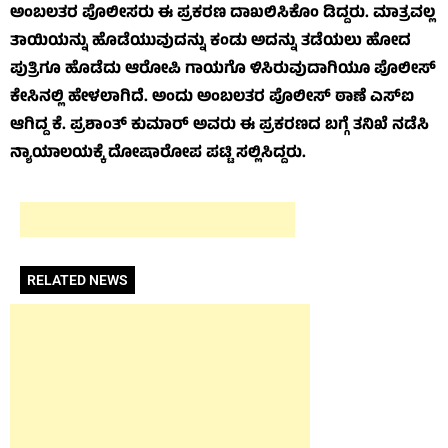
ಅಂಬಲತರ ಪೊಲೀಸರು ಈ ಪ್ರಕರಣ ದಾಖಲಿಸಿಕೊಂ ಡಿದ್ದರು. ಮಾತ್ರವಲ್ಲ
ತಾಯಿಯನ್ನು ಹೊಡೆಯುವುದನ್ನು ಕಂಡು ಅದನ್ನು ತಡೆಯಲು ಹೋದ
ಪುತ್ರಿಗೂ ಹೊಡೆದು ಆರೋಪಿ ಗಾಯಗೊ ಳಿಸಿರುವುದಾಗಿಯೂ ಪೊಲೀಸ್
ಕೇಸಿನಲ್ಲಿ ಹೇಳಲಾಗಿದೆ. ಅಂದು ಅಂಬಲತರ ಪೊಲೀಸ್ ಠಾಣೆ ಎಸ್‌ಐ
ಆಗಿದ್ದ ಕೆ. ಪ್ರಶಾಂತ್ ಕುಮಾರ್ ಅವರು ಈ ಪ್ರಕರಣದ ಬಗ್ಗೆ ತನಿಖೆ ನಡೆಸಿ
ನ್ಯಾಯಾಲಯಕ್ಕೆ ದೋಷಾರೋಪ ಪಟ್ಟಿ ಸಲ್ಲಿಸಿದ್ದರು.
RELATED NEWS