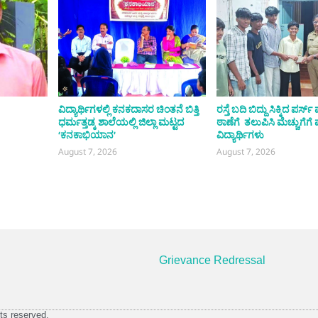
ವಿದ್ಯಾರ್ಥಿಗಳಲ್ಲಿ ಕನಕದಾಸರ ಚಿಂತನೆ ಬಿತ್ತಿ
ರಸ್ತೆ ಬದಿ ಬಿದ್ದು ಸಿಕ್ಕಿದ ಪರ್
ಧರ್ಮತ್ತಡ್ಕ ಶಾಲೆಯಲ್ಲಿ ಜಿಲ್ಲಾ ಮಟ್ಟದ
ಠಾಣೆಗೆ ತಲುಪಿಸಿ ಮೆಚ್ಚುಗೆಗೆ
‘ಕನಕಾಭಿಯಾನ’
ವಿದ್ಯಾರ್ಥಿಗಳು
August 7, 2026
August 7, 2026
Grievance Redressal
ts reserved.