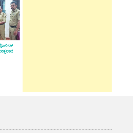
ಸ್ ಪೊಲೀಸ್
 ಪಾತ್ರರಾದ