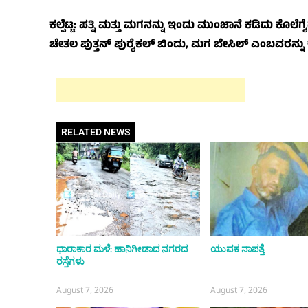
ಕಲ್ಪೆಟ್ಟ: ಪತ್ನಿ ಮತ್ತು ಮಗನನ್ನು ಇಂದು ಮುಂಜಾನೆ ಕಡಿದು
ಚೇತಲ ಪುತ್ತನ್ ಪುರೈಕಲ್ ಬಿಂದು, ಮಗ ಬೇಸಿಲ್ ಎಂಬವರನ್ನು 
RELATED NEWS
ಧಾರಾಕಾರ ಮಳೆ: ಹಾನಿಗೀಡಾದ ನಗರದ
ಯುವಕ ನಾಪತ್ತೆ
ರಸ್ತೆಗಳು
August 7, 2026
August 7, 2026