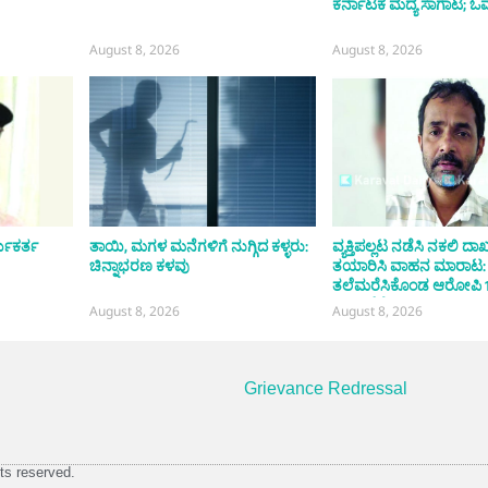
ಕರ್ನಾಟಕ ಮದ್ಯ ಸಾಗಾಟ; ಓರ್
August 8, 2026
August 8, 2026
್ಯಕರ್ತ
ತಾಯಿ, ಮಗಳ ಮನೆಗಳಿಗೆ ನುಗ್ಗಿದ ಕಳ್ಳರು:
ವ್ಯಕ್ತಿಪಲ್ಲಟ ನಡೆಸಿ ನಕಲಿ ದಾ
ಚಿನ್ನಾಭರಣ ಕಳವು
ತಯಾರಿಸಿ ವಾಹನ ಮಾರಾಟ:
ತಲೆಮರೆಸಿಕೊಂಡ ಆರೋಪಿ 
ಬಳಿಕ ಸೆರೆ
August 8, 2026
August 8, 2026
Grievance Redressal
ts reserved.