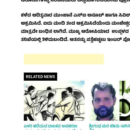
ಆರೋಪಿಗಳನ್ನು ಸೆರೆಹಿಡಿಯಲು ಅಡ್ಡಿಯಾಗಲಿದೆಯೆಂದು ಪ್ರೋಸಿಕ್
ಕಳೆದ ಆದಿತ್ಯವಾರ ಮುಂಜಾನೆ ಎಸ್‌ಐ ಅನೂಬ್ ಹಾಗೂ ಸಿವಿ
ಆಕ್ರಮಿಸಿದೆ. ಐದು ಮಂದಿ ತಂಡ ಆಕ್ರಮಿಸಿದೆಯೆಂದು ಮಂಜೇಶ್ವರ 
ಮಾತ್ರವೇ ಬಂಧಿಸ ಲಾಗಿದೆ. ಮುಖ್ಯ ಆರೋಪಿಯಾದ ಉಪ್ಪಳದ ರಶ
ತನಿಖೆಯಲ್ಲಿ ತಿಳಿದುಬಂದಿದೆ. ಆತನನ್ನು ಪತ್ತೆಹಚ್ಚಲು ಇಂಟ
RELATED NEWS
ಏಳರ ಹರೆಯದ ಬಾಲಕನ ಅಪಹರಣ
ಶ್ರೀಗಂಧ ಮರ ಕಡಿದು ಸಾಗಿಸಲೆತ್ನ