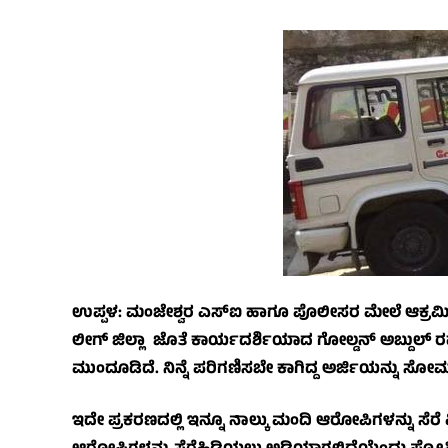
ಉಪ್ಪಳ: ಮಂಜೇಶ್ವರ ಎಸ್‌ಐ ಹಾಗೂ ಪೊಲೀಸರ ಮೇಲೆ ಆಕ್ರಮಿಸಿ
ಲೀಗ್ ಜಿಲ್ಲಾ ಜೊತೆ ಕಾರ್ಯದರ್ಶಿಯಾದ ಗೋಲ್ಡನ್ ಅಬ್ದುಲ್ 
ಮುಂದೂಡಿದೆ. ನಿನ್ನೆ ಪರಿಗಣಿಸಬೇ ಕಾಗಿದ್ದ ಅರ್ಜಿಯನ್ನು ಸೋ
ಇದೇ ಪ್ರಕರಣದಲ್ಲಿ ಇನ್ನೂ ನಾಲ್ಕು ಮಂದಿ ಆರೋಪಿಗಳನ್ನು 