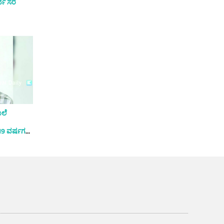
ವ ಸೆರೆ
ಖಲೆ
19 ವರ್ಷಗಳ