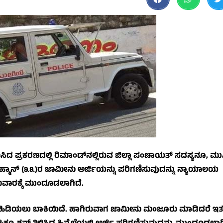
ದ ಪ್ರಕರಣದಲ್ಲಿ ರಿಮಾಂಡ್‌ನಲ್ಲಿರುವ ಜಿಲ್ಲಾ ಪಂಚಾಯತ್ ಸದಸ್ಯನೂ, ಮುಸ
ರಹ್ಮಾನ್ (೩೩)ರ ಜಾಮೀನು ಅರ್ಜಿಯನ್ನು ಪರಿಗಣಿಸುವುದನ್ನು ನ್ಯಾಯಾಲಯ
ಮವಾರಕ್ಕೆ ಮುಂದೂಡಲಾಗಿದೆ.
ಸೆರೆ ಹಿಡಿಯಲು ಬಾಕಿಯಿದೆ. ಹಾಗಿರುವಾಗ ಜಾಮೀನು ಮಂಜೂರು ಮಾಡಿದರೆ ಇ