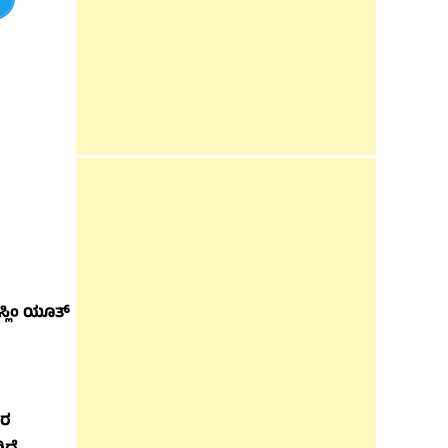
್ಲಿಂ ಯೂತ್
ತರ