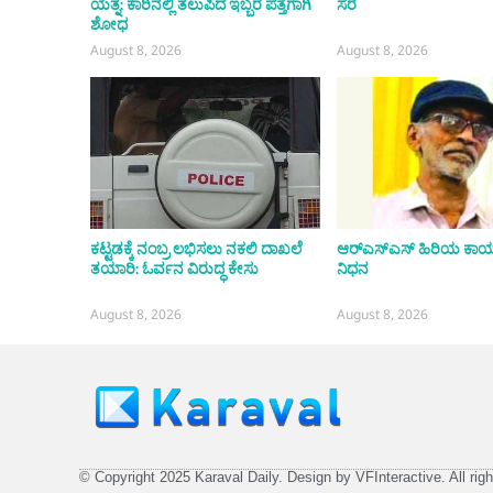
ಯತ್ನ: ಕಾರಿನಲ್ಲಿ ತಲುಪಿದ ಇಬ್ಬರ ಪತ್ತೆಗಾಗಿ
ಸೆರೆ
ಶೋಧ
August 8, 2026
August 8, 2026
ಕಟ್ಟಡಕ್ಕೆ ನಂಬ್ರ ಲಭಿಸಲು ನಕಲಿ ದಾಖಲೆ
ಆರ್‌ಎಸ್‌ಎಸ್ ಹಿರಿಯ ಕಾರ
ತಯಾರಿ: ಓರ್ವನ ವಿರುದ್ಧ ಕೇಸು
ನಿಧನ
August 8, 2026
August 8, 2026
© Copyright 2025 Karaval Daily. Design by VFInteractive. All righ