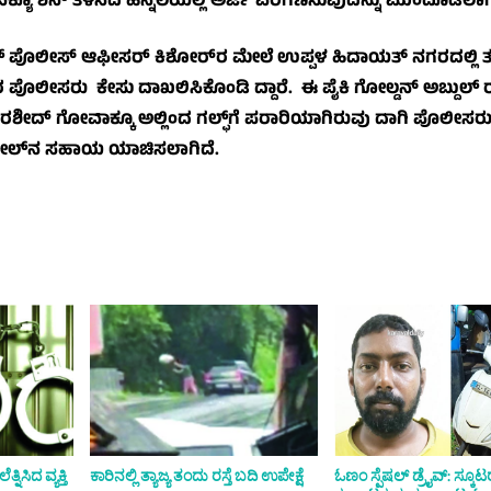
ಯೂ ಶನ್ ತಿಳಿಸಿದ ಹಿನ್ನೆಲೆಯಲ್ಲಿ ಅರ್ಜಿ ಪರಿಗಣಿಸುವುದನ್ನು ಮುಂದೂಡಲಾಗಿ
ಲ್ ಪೊಲೀಸ್ ಆಫೀಸರ್ ಕಿಶೋರ್‌ರ ಮೇಲೆ ಉಪ್ಪಳ ಹಿದಾಯತ್ ನಗರದಲ್ಲಿ 
ಪೊಲೀಸರು ಕೇಸು ದಾಖಲಿಸಿಕೊಂಡಿ ದ್ದಾರೆ. ಈ ಪೈಕಿ ಗೋಲ್ಡನ್ ಅಬ್ದುಲ್ ರಹ
ೀದ್ ಗೋವಾಕ್ಕೂ ಅಲ್ಲಿಂದ ಗಲ್ಫ್‌ಗೆ ಪರಾರಿಯಾಗಿರುವು ದಾಗಿ ಪೊಲೀಸರು
ರ್ ಪೋಲ್‌ನ ಸಹಾಯ ಯಾಚಿಸಲಾಗಿದೆ.
ಿಸಿದ ವ್ಯಕ್ತಿ
ಕಾರಿನಲ್ಲಿ ತ್ಯಾಜ್ಯ ತಂದು ರಸ್ತೆ ಬದಿ ಉಪೇಕ್ಷೆ
ಓಣಂ ಸ್ಪೆಷಲ್ ಡ್ರೈವ್: ಸ್ಕೂಟರ್