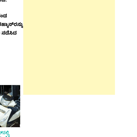
ದೆ.
ತಂಡ
್ಮಾನ್‌ರನ್ನು
 ನಡೆಸಿದ
‌ನಲ್ಲಿ