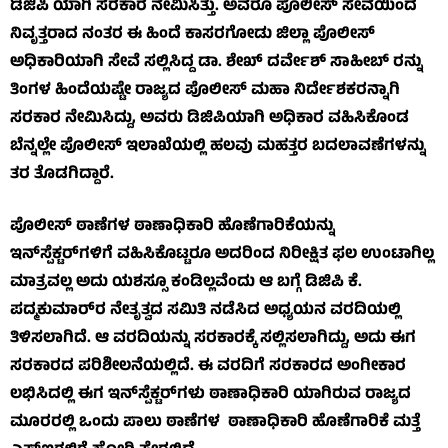
ಡಿಜಿಪಿ ಯಾಗಿ ಸರಕಾರ ನೇಮಿಸಿತ್ತು. ಅವರೂ ಪೊಲೀಸ್ ಸೇವೆಯಿಂದ
ನಿವೃತ್ತರಾದ ನಂತರ ಈ ಹಿಂದೆ ಕಾಸರಗೋಡು ಜಿಲ್ಲಾ ಪೊಲೀಸ್
ಅಧಿಕಾರಿಯಾಗಿ ಸೇವೆ ಸಲ್ಲಿಸಿದ್ದ ಡಾ. ಶೇಖ್ ದರ್ವೇಶ್ ಸಾಹೀಬ್ ರನ್ನು
ತಿಂಗಳ ಹಿಂದೆಯಷ್ಟೇ ರಾಜ್ಯದ ಪೊಲೀಸ್ ಮಹಾ ನಿರ್ದೇಶಕರನ್ನಾಗಿ
ಸರಕಾರ ನೇಮಿಸಿದ್ದು, ಅವರು ಡಿಜಿಪಿಯಾಗಿ ಅಧಿಕಾರ ವಹಿಸಿಕೊಂಡ
ಬೆನ್ನಲ್ಲೇ ಪೊಲೀಸ್ ಇಲಾಖೆಯಲ್ಲಿ ಹಲವು ಮಹತ್ತರ ಬದಲಾವಣೆಗಳನ್ನು
ತರ ತೊಡಗಿದ್ದಾರೆ.
ಪೊಲೀಸ್ ಠಾಣೆಗಳ ಠಾಣಾಧಿಕಾರಿ ಹೊಣೆಗಾರಿಕೆಯನ್ನು
ಇನ್‌ಸ್ಪೆಕ್ಟರ್‌ಗಳಿಗೆ ವಹಿಸಿಕೊಟ್ಟರೂ ಅದರಿಂದ ನಿರೀಕ್ಷಿತ ಫಲ ಉಂಟಾಗಿಲ್ಲ
ಮಾತ್ರವಲ್ಲ ಅದು ಯಶಸ್ಸೂ ಕಂಡಿಲ್ಲವೆಂದು ಆ ಬಗ್ಗೆ ಡಿಜಿಪಿ ಕೆ.
ಪದ್ಮಕುಮಾರ್‌ರ ನೇತೃತ್ವದ ಸಮಿತಿ ನಡೆಸಿದ ಅಧ್ಯಯನ ವರದಿಯಲ್ಲಿ
ತಿಳಿಸಲಾಗಿದೆ. ಆ ವರದಿಯನ್ನು ಸರಕಾರಕ್ಕೆ ಸಲ್ಲಿಸಲಾಗಿದ್ದು, ಅದು ಈಗ
ಸರಕಾರದ ಪರಿಶೀಲನೆಯಲ್ಲಿದೆ. ಈ ವರದಿಗೆ ಸರಕಾರದ ಅಂಗೀಕಾರ
ಲಭಿಸಿದಲ್ಲಿ ಈಗ ಇನ್‌ಸ್ಪೆಕ್ಟರ್‌ಗಳು ಠಾಣಾಧಿಕಾರಿ ಯಾಗಿರುವ ರಾಜ್ಯದ
ಮೂರರಲ್ಲಿ ಒಂದು ಪಾಲು ಠಾಣೆಗಳ ಠಾಣಾಧಿಕಾರಿ ಹೊಣೆಗಾರಿಕೆ ಮತ್ತೆ