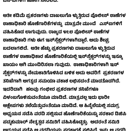
ಎಸ್‌ಐಗಳಿಗೆ ಹೋಗಿ ಸೇರಲಿದೆ.
ಅತೀ ಕಡಿಮೆ ಪ್ರಕರಣಗಳು ದಾಖಲುಗೊ ಳ್ಳುತ್ತಿರುವ ಪೊಲೀಸ್ ಠಾಣೆಗಳ
ಠಾಣಾಧಿಕಾರಿ ಹೊಣೆಗಾರಿಕೆಗಳನ್ನು ಮಾತ್ರವೇ ಮುಂದೆ ಎಸ್‌ಐಗಳಿಗೆ
ವಹಿಸಿಕೊಡ ಲಾಗುವುದು. ರಾಜ್ಯದ ೪೭೮ ಪೊಲೀಸ್ ಠಾಣೆಗಳ
ಠಾಣಾಧಿಕಾರಿ ಗಳು ಈಗ ಇನ್‌ಸ್ಪೆಕ್ಟರ್‌ಗಳಾಗಿದ್ದಾರೆ. ಅದು ಶೀಘ್ರ
ಬದಲಾಗಲಿದೆ. ಅತೀ ಹೆಚ್ಚು ಪ್ರಕರಣಗಳು ದಾಖಲುಗೊ ಳ್ಳುತ್ತಿರುವ
ಠಾಣೆಗಳ ಠಾಣಾಧಿಕಾರ ಹೊಣೆಗಾರಿಕೆಯಲ್ಲಿ ಇನ್‌ಸ್ಪೆಕ್ಟರ್‌ಗಳನ್ನು ಇನ್ನೂ
ಖಾಯಂ ಆಗಿ ಮುಂದಿರಿಸಲಾ ಗುವುದು. ಠಾಣಾಧಿಕಾರಿಗಳಾಗಿ ಇನ್
ಸ್ಪೆಕ್ಟರ್‌ಗಳನ್ನು ನೇಮಕಾತಿಗೊಳಿಸಿದ ಬಳಿಕ ಅದು ಅವರಿಗೆ ಪ್ರಕರಣಗಳ
ತನಿಖೆಗಾಗಿ ಅಗತ್ಯದ ಸಮಯಾ ವಕಾಶ ಲಭಿಸದಂತೆ ಮಾಡತೊಡಗಿದೆ.
ಇದರಿದಾಗಿ ಹಲವು ಗಂಭೀರ ಪ್ರಕರಣಗಳ ತನಿಖೆಗಳೂ
ವಿಳಂಬಗೊಳಿಸುವಂತೆಯೂ ಮಾಡಿದೆ. ಮಾತ್ರವಲ್ಲ ಇದು ಭಾರೀ
ಆಕ್ಷೇಪಗಳು ತಲೆಯೆತ್ತುವಂತೆಯೂ ಮಾಡಿದೆ. ಆ ಹಿನ್ನೆಲೆಯಲ್ಲಿ ಸಮಗ್ರ
ಅಧ್ಯಯನ ನಡೆಸಿ ವರದಿ ಸಲ್ಲಿಸುವ ಹೊಣೆಗಾರಿಕೆಯನ್ನು ಸರಕಾರ ಡಿಜಿಪಿ
ಪದ್ಮಕುಮಾರ್ ನೇತೃತ್ವದ ಸಮಿತಿಗೆ ವಹಿಸಿಕೊಟ್ಟಿತ್ತು. ಅದರಂತೆ ಸಮಿತಿ
ಅಧ್ಯಯನ ನಡೆಸಿ ಆ ವರದಿಯನ್ನು ಸರಕಾರಕ್ಕೆ ಸಲ್ಲಿಸಿದೆ. ಇನ್ನು ಆ ವರದಿ