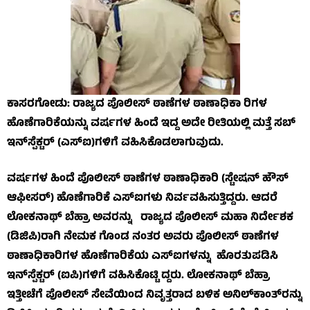
ಕಾಸರಗೋಡು: ರಾಜ್ಯದ ಪೊಲೀಸ್ ಠಾಣೆಗಳ ಠಾಣಾಧಿಕಾ ರಿಗಳ
ಹೊಣೆಗಾರಿಕೆಯನ್ನು ವರ್ಷಗಳ ಹಿಂದೆ ಇದ್ದ ಅದೇ ರೀತಿಯಲ್ಲಿ ಮತ್ತೆ ಸಬ್
ಇನ್‌ಸ್ಪೆಕ್ಟರ್ (ಎಸ್‌ಐ)ಗಳಿಗೆ ವಹಿಸಿಕೊಡಲಾಗುವುದು.
ವರ್ಷಗಳ ಹಿಂದೆ ಪೊಲೀಸ್ ಠಾಣೆಗಳ ಠಾಣಾಧಿಕಾರಿ (ಸ್ಟೇಷನ್ ಹೌಸ್
ಆಫೀಸರ್) ಹೊಣೆಗಾರಿಕೆ ಎಸ್‌ಐಗಳು ನಿರ್ವವಹಿಸುತ್ತಿದ್ದರು. ಆದರೆ
ಲೋಕನಾಥ್ ಬೆಹ್ರಾ ಅವರನ್ನು ರಾಜ್ಯದ ಪೊಲೀಸ್ ಮಹಾ ನಿರ್ದೇಶಕ
(ಡಿಜಿಪಿ)ರಾಗಿ ನೇಮಕ ಗೊಂಡ ನಂತರ ಅವರು ಪೊಲೀಸ್ ಠಾಣೆಗಳ
ಠಾಣಾಧಿಕಾರಿಗಳ ಹೊಣೆಗಾರಿಕೆಯ ಎಸ್‌ಐಗಳನ್ನು ಹೊರತುಪಡಿಸಿ
ಇನ್‌ಸ್ಪೆಕ್ಟರ್ (ಐಪಿ)ಗಳಿಗೆ ವಹಿಸಿಕೊಟ್ಟಿ ದ್ದರು. ಲೋಕನಾಥ್ ಬೆಹ್ರಾ
ಇತ್ತೀಚೆಗೆ ಪೊಲೀಸ್ ಸೇವೆಯಿಂದ ನಿವೃತ್ತರಾದ ಬಳಿಕ ಅನಿಲ್‌ಕಾಂತ್‌ರನ್ನು