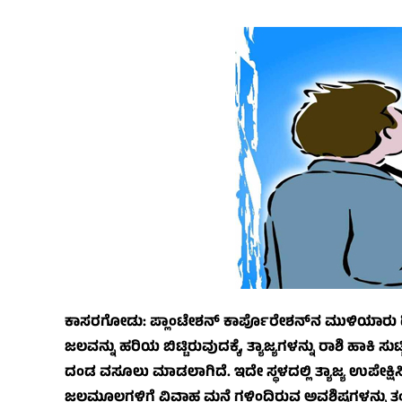
ಕಾಸರಗೋಡು: ಪ್ಲಾಂಟೇಶನ್ ಕಾರ್ಪೊರೇಶನ್‌ನ ಮುಳಿಯಾರು ಡಿವ
ಜಲವನ್ನು ಹರಿಯ ಬಿಟ್ಟಿರುವುದಕ್ಕೆ, ತ್ಯಾಜ್ಯಗಳನ್ನು ರಾಶಿ ಹಾಕ
ದಂಡ ವಸೂಲು ಮಾಡಲಾಗಿದೆ. ಇದೇ ಸ್ಥಳದಲ್ಲಿ ತ್ಯಾಜ್ಯ ಉಪೇಕ್ಷ
ಜಲಮೂಲಗಳಿಗೆ ವಿವಾಹ ಮನೆ ಗಳಿಂದಿರುವ ಅವಶಿಷ್ಟಗಳನ್ನು ತಂದು ಹ