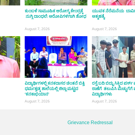
ಕುಂಬಳೆ ಸಾಮೂಹಿಕ ಆರೋಗ್ಯ ಕೇಂದ್ರಕ್ಕೆ
ಯುವಕ ನೆರೆಮನೆಯ ಬಾವಿಗೆ
ನುಗ್ಗಿ ದಾಂಧಲೆ: ಆರೋಪಿಗಳಿಗಾಗಿ ಶೋಧ
ಆತ್ಮಹತ್ಯೆ
August 7, 2026
August 7, 2026
ವಿದ್ಯಾರ್ಥಿಗಳಲ್ಲಿ ಕನಕದಾಸರ ಚಿಂತನೆ ಬಿತ್ತಿ
ರಸ್ತೆ ಬದಿ ಬಿದ್ದು ಸಿಕ್ಕಿದ ಪರ್
ಧರ್ಮತ್ತಡ್ಕ ಶಾಲೆಯಲ್ಲಿ ಜಿಲ್ಲಾ ಮಟ್ಟದ
ಠಾಣೆಗೆ ತಲುಪಿಸಿ ಮೆಚ್ಚುಗೆಗೆ
‘ಕನಕಾಭಿಯಾನ’
ವಿದ್ಯಾರ್ಥಿಗಳು
August 7, 2026
August 7, 2026
Grievance Redressal