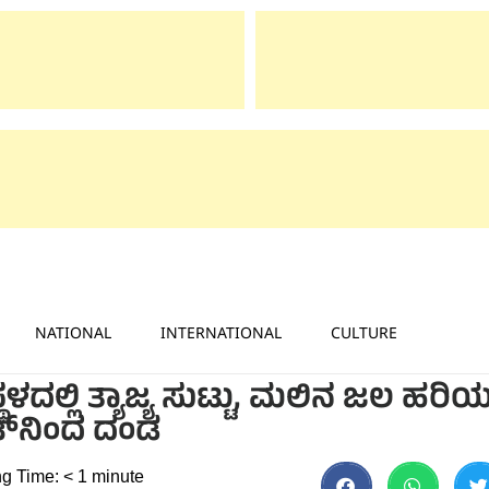
NATIONAL
INTERNATIONAL
CULTURE
ದಲ್ಲಿ ತ್ಯಾಜ್ಯ ಸುಟ್ಟು, ಮಲಿನ ಜಲ ಹರಿಯ
ಟ್‌ನಿಂದ ದಂಡ
g Time:
< 1
minute