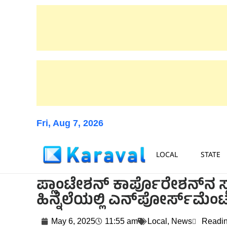
Fri, Aug 7, 2026
LOCAL
STATE
ಪ್ಲಾಂಟೇಶನ್ ಕಾರ್ಪೊರೇಶನ್‌ನ ಸ್ಥಳ
ಹಿನ್ನೆಲೆಯಲ್ಲಿ ಎನ್‌ಪೋರ್ಸ್‌ಮೆಂ
May 6, 2025
11:55 am
Local
,
News
Readin