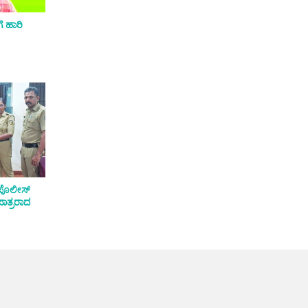
 ಹಾರಿ
ಸ್ ಪೊಲೀಸ್
 ಪಾತ್ರರಾದ