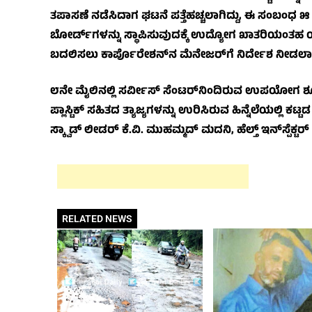
ತಪಾಸಣೆ ನಡೆಸಿದಾಗ ಘಟನೆ ಪತ್ತೆಹಚ್ಚಲಾಗಿದ್ದು, ಈ ಸಂಬಂಧ ೫ ಸ
ಬೋರ್ಡ್‌ಗಳನ್ನು ಸ್ಥಾಪಿಸುವುದಕ್ಕೆ ಉದ್ಯೋಗ ಖಾತರಿಯಂತಹ
ಬದಲಿಸಲು ಕಾರ್ಪೊರೇಶನ್‌ನ ಮೆನೇಜರ್‌ಗೆ ನಿರ್ದೇಶ ನೀಡಲಾ
೮ನೇ ಮೈಲಿನಲ್ಲಿ ಸರ್ವೀಸ್ ಸೆಂಟರ್‌ನಿಂದಿರುವ ಉಪಯೋಗ ಶೂನ್ಯ 
ಪ್ಲಾಸ್ಟಿಕ್ ಸಹಿತದ ತ್ಯಾಜ್ಯಗಳನ್ನು ಉರಿಸಿರುವ ಹಿನ್ನೆಲೆಯಲ್ಲ
ಸ್ಕ್ವಾಡ್ ಲೀಡರ್ ಕೆ.ವಿ. ಮುಹಮ್ಮದ್ ಮದನಿ, ಹೆಲ್ತ್ ಇನ್‌ಸ್ಪೆಕ್ಟ
RELATED NEWS