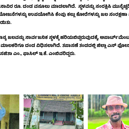
ಾವಿರ ರೂ. ದಂಡ ವಸೂಲು ಮಾಡಲಾಗಿದೆ. ಸ್ಥಳವನ್ನು ಸಂರಕ್ಷಿಸಿ ಮುನ್ನೆಚ್ಚರ
 ಯೋಜನೆಗಳನ್ನು ಉಪಯೋಗಿಸಿ ಕೆಂಪು ಕಲ್ಲು ಕೋರೆಗಳನ್ನು ಜಲ ಸಂರಕ್ಷಣ
ಯಿತು.
ಜಲವನ್ನು ಸಾರ್ವಜನಿಕ ಸ್ಥಳಕ್ಕೆ ಹರಿಯಬಿಟ್ಟಿರುವುದಕ್ಕೆ, ಅಪಾರ್ಟ್‌ಮೆಂಟ
ಿ ಕಟ್ಟಡ ಮಾಲಕರಿಗೂ ದಂಡ ವಿಧಿಸಲಾಗಿದೆ. ತಪಾಸಣೆ ತಂಡದಲ್ಲಿ ಜಿಲ್ಲಾ ಎನ್ ಫೋ
ರ್ ಸಜಿತಾ ಎಂ., ಫಾಸಿಲ್ ಇ.ಕೆ. ಎಂಬಿವರಿದ್ದರು.