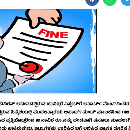
ಿಶನ್ ಅಧೀನದಲ್ಲಿರುವ ಬಾವಿಕ್ಕರೆ ಎಸ್ಟೇಟ್‌ಗೆ ಅಪಾರ್ಟ್ ಮೆಂಟ್‌ನಿಂದ
ಿ ಸುಟ್ಟಿರುವ ಹಿನ್ನೆಲೆಯಲ್ಲಿ ಮುದಲಪ್ಪಾರೆಯ ಅಪಾರ್ಟ್‌ಮೆಂಟ್ ಮಾಲಕನಿಂದ ೧
ಿಸಿದ ವ್ಯಕ್ತಿಯೊಬ್ಬರಿಂದ ೫ ಸಾವಿರ ರೂ.ವನ್ನು ದಂಡವಾಗಿ ವಸೂಲು ಮಾಡಲಾಗಿ
ಾಕಿರುವುದು, ತ್ಯಾಜ್ಯಗಳನ್ನು ಉರಿಸಿದ ಬಗ್ಗೆ ಲಭಿಸಿದ ವ್ಯಾಪಕ ದೂರಿನ ಹಿನ