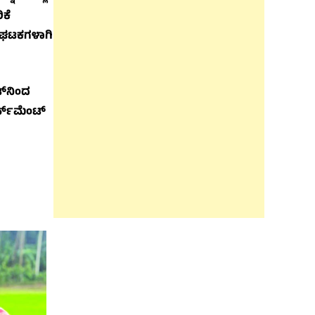
ಿಕೆ
ಾ ಘಟಕಗಳಾಗಿ
್‌ನಿಂದ
ರ್ಸ್‌ಮೆಂಟ್