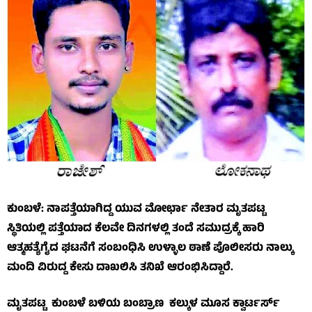
ಕುಂಬಳೆ: ನಾಪತ್ತೆಯಾಗಿದ್ದ ಯುವ ಮೋರ್ಛಾ ನೇತಾರ ಮೃತಪಟ್ಟ
ಸ್ಥಿತಿಯಲ್ಲಿ ಪತ್ತೆಯಾದ ಕೆಲವೇ ದಿನಗಳಲ್ಲಿ ತಂದೆ ಸಮುದ್ರಕ್ಕೆ ಹಾರಿ
ಆತ್ಮಹತ್ಯೆಗೈದ ಘಟನೆಗೆ ಸಂಬಂಧಿಸಿ ಉಳ್ಳಾಲ ಠಾಣೆ ಪೊಲೀಸರು ನಾಲ್ಕು
ಮಂದಿ ವಿರುದ್ದ ಕೇಸು ದಾಖಲಿಸಿ ತನಿಖೆ ಆರಂಭಿಸಿದ್ದಾರೆ.
ಮೃತಪಟ್ಟ ಕುಂಬಳೆ ಬಳಿಯ ಬಂಬ್ರಾಣ ಕಲ್ಕುಳ ಮೂಸ ಕ್ವಾರ್ಟರ್ಸ್