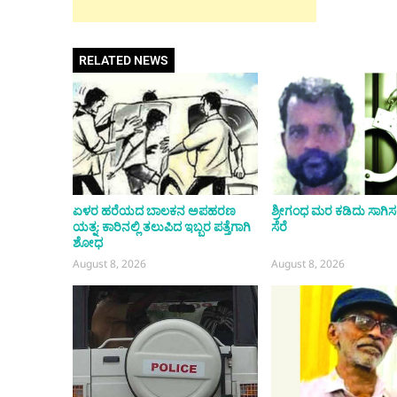
RELATED NEWS
ಏಳರ ಹರೆಯದ ಬಾಲಕನ ಅಪಹರಣ
ಶ್ರೀಗಂಧ ಮರ ಕಡಿದು ಸಾಗಿಸಲೆತ್ನ
ಯತ್ನ: ಕಾರಿನಲ್ಲಿ ತಲುಪಿದ ಇಬ್ಬರ ಪತ್ತೆಗಾಗಿ
ಸೆರೆ
ಶೋಧ
August 8, 2026
August 8, 2026