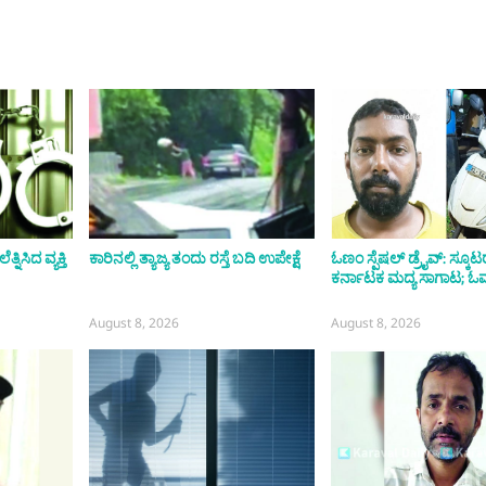
ಿಸಿದ ವ್ಯಕ್ತಿ
ಕಾರಿನಲ್ಲಿ ತ್ಯಾಜ್ಯ ತಂದು ರಸ್ತೆ ಬದಿ ಉಪೇಕ್ಷೆ
ಓಣಂ ಸ್ಪೆಷಲ್ ಡ್ರೈವ್: ಸ್ಕೂಟರ್
ಕರ್ನಾಟಕ ಮದ್ಯ ಸಾಗಾಟ; ಓರ್
August 8, 2026
August 8, 2026