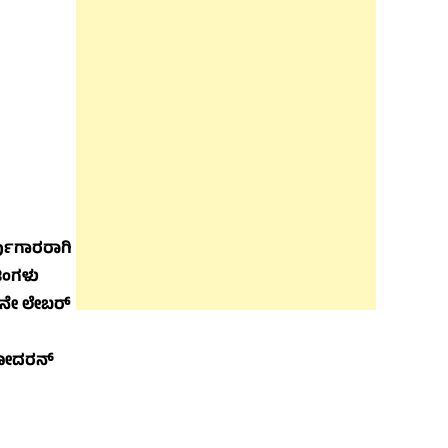
್ಪುಗಾರರಾಗಿ
ತಿಂಗಳು
ಐದನೇ ಲೇಬರ್
ಾಮೋದರನ್