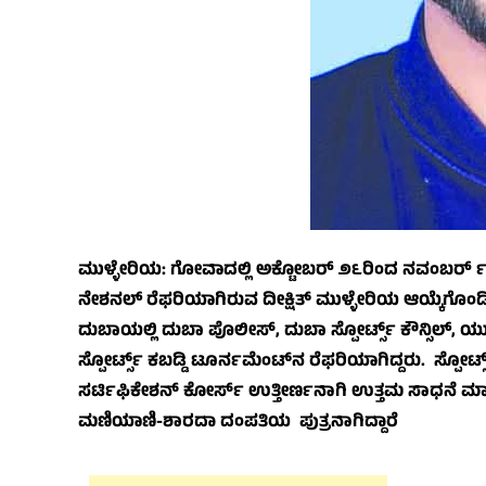
ಮುಳ್ಳೇರಿಯ: ಗೋವಾದಲ್ಲಿ ಅಕ್ಟೋಬರ್ ೨೬ರಿಂದ ನವಂಬರ್ ೯ರ ವರ
ನೇಶನಲ್ ರೆಫರಿಯಾಗಿರುವ ದೀಕ್ಷಿತ್ ಮುಳ್ಳೇರಿಯ ಆಯ್ಕೆಗೊಂಡಿದ
ದುಬಾಯಲ್ಲಿ ದುಬಾ ಪೊಲೀಸ್, ದುಬಾ ಸ್ಪೋರ್ಟ್ಸ್ ಕೌನ್ಸಿಲ್,
ಸ್ಪೋರ್ಟ್ಸ್ ಕಬಡ್ಡಿ ಟೂರ್ನಮೆಂಟ್‌ನ ರೆಫರಿಯಾಗಿದ್ದರು. ಸ್ಪೋ
ಸರ್ಟಿಫಿಕೇಶನ್ ಕೋರ್ಸ್ ಉತ್ತೀರ್ಣನಾಗಿ ಉತ್ತಮ ಸಾಧನೆ ಮ
ಮಣಿಯಾಣಿ-ಶಾರದಾ ದಂಪತಿಯ ಪುತ್ರನಾಗಿದ್ದಾರೆ