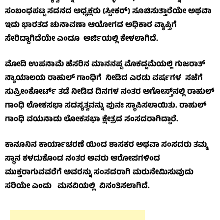
ಸಂಬಂಧಪಟ್ಟ ಸದನದ ಅಧ್ಯಕ್ಷರು (ಸ್ಪೀಕರ್) ಸೂಚಿಸುತ್ತಾರೆಯೇ ಅಥವಾ
ಇದು ಭಾರತದ ಚುನಾವಣಾ ಆಯೋಗದ ಅಧಿಕಾರ ವ್ಯಾಪ್ತಿಗೆ
ಸೇರಿದ್ದಾಗಿದೆಯೇ ಎಂದೂ ಅರ್ಜಿಯಲ್ಲಿ ಕೇಳಲಾಗಿದೆ.
ಮೋದಿ ಉಪನಾಮೆ ಹೆಸರಿನ ಮಾನನಷ್ಟ ಮೊಕದ್ದಮೆಯಲ್ಲಿ ಗುಜರಾತ್
ನ್ಯಾಯಾಲಯ ರಾಹುಲ್ ಗಾಂಧಿಗೆ ನೀಡಿದ ಎರಡು ವರ್ಷಗಳ ಸಜೆಗೆ
ಸುಪ್ರೀಂಕೋರ್ಟ್ ತಡೆ ನೀಡಿದ ದಿನಗಳ ನಂತರ ಅಗೋಸ್ತ್‌ನಲ್ಲಿ ರಾಹುಲ್
ಗಾಂಧಿ ಲೋಕಸಭಾ ಸದಸ್ಯತ್ವವನ್ನು ಪುನಃ ಸ್ಥಾಪಿಸಲಾಯಿತು. ರಾಹುಲ್
ಗಾಂಧಿ ವಯನಾಡು ಲೋಕಸಭಾ ಕ್ಷೇತ್ರದ ಸಂಸದರಾಗಿದ್ದಾರೆ.
ಕಾನೂನಿನ ಕಾರ್ಯಾಚರಣೆ ಯಿಂದ ಶಾಸಕರ ಅಥವಾ ಸಂಸದರು ತಮ್ಮ
ಸ್ಥಾನ ಕಳದುಕೊಂಡ ನಂತರ ಅವರು ಆರೋಪಗಳಿಂದ
ಮುಕ್ತರಾಗುವವರೆಗೆ ಅವರನ್ನು ಸಂಸದರಾಗಿ ಮರುನೇಮಿಸುವುದು
ಸರಿಯೇ ಎಂದು ಮನವಿಯಲ್ಲಿ ವಿನಂತಿಸಲಾಗಿದೆ.