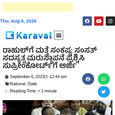
Thu, Aug 6, 2026
ರಾಹುಲ್‌ಗೆ ಮತ್ತೆ ಸಂಕಷ್ಟ: ಸಂಸತ್
ಸದಸ್ಯತ್ವ ಮರುಸ್ಥಾಪನೆ ಪ್ರಶ್ನಿಸಿ
ಸುಪ್ರೀಂಕೋರ್ಟ್‌ಗೆ ಅರ್ಜಿ
September 6, 2023
12:44 pm
National
,
State
Reading Time:
< 1
minute