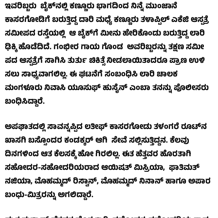
ಇವರಿಬ್ಬರು ಬೈಕ್‌ನಲ್ಲಿ ಕಣ್ಣೂರು ಭಾಗದಿಂದ ನಿನ್ನೆ ಮುಂಜಾನೆ
ಕಾಸರಗೋಡಿಗೆ ಬರುತ್ತಿದ್ದ ದಾರಿ ಮಧ್ಯೆ ಕಣ್ಣೂರು ತಳಾಪ್ಪಿಲ್ ಎಕೆಜಿ ಆಸ್ಪತ್ರೆ
ಸಮೀಪದ ರಸ್ತೆಯಲ್ಲಿ ಆ ಬೈಕ್‌ಗೆ ಮೀನು ಹೇರಿಕೊಂಡು ಬರುತ್ತಿದ್ದ ಲಾರಿ
ಢಿಕ್ಕಿ ಹೊಡೆದಿದೆ. ಗಂಭೀರ ಗಾಯ ಗೊಂಡ ಅವರಿಬ್ಬರನ್ನು ತಕ್ಷಣ ಸಮೀ
ಪದ ಆಸ್ಪತ್ರೆಗೆ ಸಾಗಿಸಿ ತುರ್ತು ಚಿಕಿತ್ಸೆ ನೀಡಲಾಯಿತಾದರೂ ಪ್ರಾಣ ಉಳಿ
ಸಲು ಸಾಧ್ಯವಾಗಲಿಲ್ಲ. ಈ ಘಟನೆಗೆ ಸಂಬಂಧಿಸಿ ಲಾರಿ ಚಾಲಕ
ಮಂಗಳೂರು ನಿವಾಸಿ ಯೂಸುಫ್ ಹುಸೈನ್ ಎಂಬಾ ತನನ್ನು ಪೊಲೀಸರು
ಬಂಧಿಸಿದ್ದಾರೆ.
ಅಪಘಾತದಲ್ಲಿ ಸಾವನ್ನಪ್ಪಿದ ಲತೀಫ್ ಕಾಸರಗೋಡು ತಳಂಗರೆ ರೂಟ್‌ನ
ಖಾಸಗಿ ಬಸ್ಸೊಂದರ ಕಂಡಕ್ಕರ್ ಆಗಿ ಸೇವೆ ಸಲ್ಲಿಸುತ್ತಿದ್ದನ. ಕೆಲವು
ದಿನಗಳಿಂದ ಆತ ಕೆಲಸಕ್ಕೆ ಹೋ ಗಿರಲಿಲ್ಲ. ಈತ ಹೆತ್ತವರ ಹೊರತಾಗಿ
ಸಹೋದರ-ಸಹೋದರಿಯರಾದ ಆಯಿಷತ್ ಮಿಸ್ರಿಯಾ, ಫಾತಿಮತ್
ನಜಿಯಾ, ಮೊಹಮ್ಮದ್ ರಿಸ್ವಾನ್, ಮೊಹಮ್ಮದ್ ನಿನಾನ್ ಹಾಗೂ ಅಪಾರ
ಬಂಧು-ಮಿತ್ರರನ್ನು ಅಗಲಿದ್ದಾರೆ.