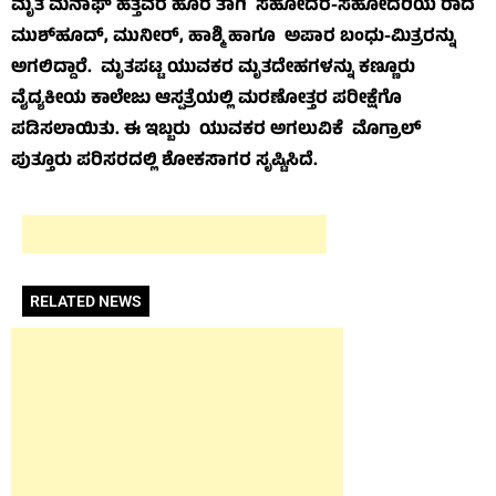
ಮೃತ ಮನಾಫ್ ಹೆತ್ತವರ ಹೊರ ತಾಗಿ ಸಹೋದರ-ಸಹೋದರಿಯ ರಾದ
ಮುಶ್‌ಹೂದ್, ಮುನೀರ್, ಹಾಶ್ಮಿ ಹಾಗೂ ಅಪಾರ ಬಂಧು-ಮಿತ್ರರನ್ನು
ಅಗಲಿದ್ದಾರೆ. ಮೃತಪಟ್ಟ ಯುವಕರ ಮೃತದೇಹಗಳನ್ನು ಕಣ್ಣೂರು
ವೈದ್ಯಕೀಯ ಕಾಲೇಜು ಆಸ್ಪತ್ರೆಯಲ್ಲಿ ಮರಣೋತ್ತರ ಪರೀಕ್ಷೆಗೊ
ಪಡಿಸಲಾಯಿತು. ಈ ಇಬ್ಬರು ಯುವಕರ ಅಗಲುವಿಕೆ ಮೊಗ್ರಾಲ್
ಪುತ್ತೂರು ಪರಿಸರದಲ್ಲಿ ಶೋಕಸಾಗರ ಸೃಷ್ಟಿಸಿದೆ.
RELATED NEWS