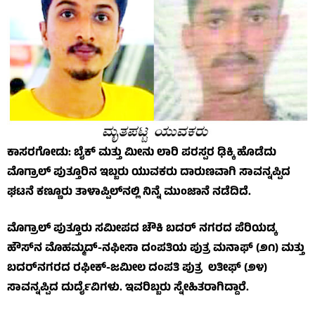
ಕಾಸರಗೋಡು: ಬೈಕ್ ಮತ್ತು ಮೀನು ಲಾರಿ ಪರಸ್ಪರ ಢಿಕ್ಕಿ ಹೊಡೆದು
ಮೊಗ್ರಾಲ್ ಪುತ್ತೂರಿನ ಇಬ್ಬರು ಯುವಕರು ದಾರುಣವಾಗಿ ಸಾವನ್ನಪ್ಪಿದ
ಘಟನೆ ಕಣ್ಣೂರು ತಾಳಾಪ್ಪಿಲ್‌ನಲ್ಲಿ ನಿನ್ನೆ ಮುಂಜಾನೆ ನಡೆದಿದೆ.
ಮೊಗ್ರಾಲ್ ಪುತ್ತೂರು ಸಮೀಪದ ಚೌಕಿ ಬದರ್ ನಗರದ ಪೆರಿಯಡ್ಕ
ಹೌಸ್‌ನ ಮೊಹಮ್ಮದ್-ನಫೀಸಾ ದಂಪತಿಯ ಪುತ್ರ ಮನಾಫ್ (೨೧) ಮತ್ತು
ಬದರ್‌ನಗರದ ರಫೀಕ್-ಜಮೀಲ ದಂಪತಿ ಪುತ್ರ ಲತೀಫ್ (೨೪)
ಸಾವನ್ನಪ್ಪಿದ ದುರ್ದೈವಿಗಳು. ಇವರಿಬ್ಬರು ಸ್ನೇಹಿತರಾಗಿದ್ದಾರೆ.