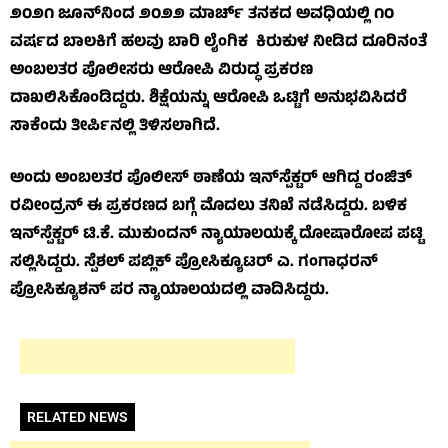
೨೦೨೧ ಜೂನ್‌ನಿಂದ ೨೦೨೨ ಮಾರ್ಚ್ ತನಕದ ಅವಧಿಯಲ್ಲಿ ೧೦
ವರ್ಷದ ಬಾಲಕಿಗೆ ಹಲವು ಬಾರಿ ಲೈಂಗಿಕ ಕಿರುಕುಳ ನೀಡಿದ ದೂರಿನಂತೆ
ಅಂಬಲತರ ಪೊಲೀಸರು ಆರೋಪಿ ವಿರುದ್ಧ ಪ್ರಕರಣ
ದಾಖಲಿಸಿಕೊಂಡಿದ್ದರು. ಶಿಕ್ಷೆಯನ್ನು ಆರೋಪಿ ಒಟ್ಟಿಗೆ ಅನುಭವಿಸಿದರೆ
ಸಾಕೆಂದು ತೀರ್ಪಿನಲ್ಲಿ ತಿಳಿಸಲಾಗಿದೆ.
ಅಂದು ಅಂಬಲತರ ಪೊಲೀಸ್ ಠಾಣೆಯ ಇನ್‌ಸ್ಪೆಕ್ಟರ್ ಆಗಿದ್ದ ರಂಜಿತ್
ರವೀಂದ್ರನ್ ಈ ಪ್ರಕರಣದ ಬಗ್ಗೆ ಮೊದಲು ತನಿಖೆ ನಡೆಸಿದ್ದರು. ಬಳಿಕ
ಇನ್‌ಸ್ಪೆಕ್ಟರ್ ಟಿ.ಕೆ. ಮುಕುಂದನ್ ನ್ಯಾಯಾಲಯಕ್ಕೆ ದೋಷಾರೋಪ ಪಟ್ಟಿ
ಸಲ್ಲಿಸಿದ್ದರು. ಸ್ಪೆಶಲ್ ಪಬ್ಲಿಕ್ ಪ್ರೋಸಿಕ್ಯೂಟರ್ ಎ. ಗಂಗಾಧರನ್
ಪ್ರೋಸಿಕ್ಯೂಶನ್ ಪರ ನ್ಯಾಯಾಲಯದಲ್ಲಿ ವಾದಿಸಿದ್ದರು.
RELATED NEWS