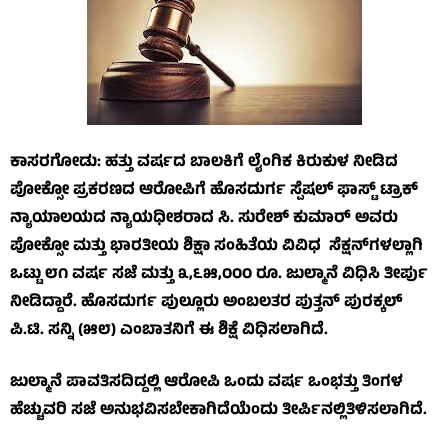
ಕಾಸರಗೋಡು: ಹತ್ತು ವರ್ಷದ ಬಾಲಕಿಗೆ ಲೈಂಗಿಕ ಕಿರುಕುಳ ನೀಡಿದ
ಪೋಕ್ಸೋ ಪ್ರಕರಣದ ಆರೋಪಿಗೆ ಹೊಸದುರ್ಗ ಸ್ಪೆಷಲ್ ಫಾಸ್ಟ್ ಟ್ರಾಕ್
ನ್ಯಾಯಾಲಯದ ನ್ಯಾಯಧೀಶರಾದ ಸಿ. ಸುರೇಶ್ ಕುಮಾರ್ ಅವರು
ಪೋಕ್ಸೋ ಮತ್ತು ಭಾರತೀಯ ಶಿಕ್ಷಾ ಸಂಹಿತೆಯ ವಿವಿಧ ಸೆಕ್ಷನ್‌ಗಳಲ್ಲಾಗಿ
ಒಟ್ಟು ೮೧ ವರ್ಷ ಸಜೆ ಮತ್ತು ೩,೬೫,೦೦೦ ರೂ. ಜುಲ್ಮಾನೆ ವಿಧಿಸಿ ತೀರ್ಪು
ನೀಡಿದ್ದಾರೆ. ಹೊಸದುರ್ಗ ಪುಲ್ಲೂರು ಅಂಬಲತರ ಪುತ್ತನ್ ಪುರಕ್ಕಲ್
ಪಿ.ಟಿ. ಸನ್ನಿ (೫೮) ಎಂಬಾತನಿಗೆ ಈ ಶಿಕ್ಷೆ ವಿಧಿಸಲಾಗಿದೆ.
ಜುಲ್ಮಾನೆ ಪಾವತಿಸದಿದ್ದಲ್ಲಿ ಆರೋಪಿ ಒಂದು ವರ್ಷ ಒಂಭತ್ತು ತಿಂಗಳ
ಹೆಚ್ಚುವರಿ ಸಜೆ ಅನುಭವಿಸಬೇಕಾಗಿದೆಯೆಂದು ತೀರ್ಪಿನಲ್ಲಿತಿಳಿಸಲಾಗಿದೆ.