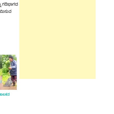
ನು ಗಡಿಭಾಗದ
ಆಗಮಿಸುವ
ಾ ಚಾಲಕನ