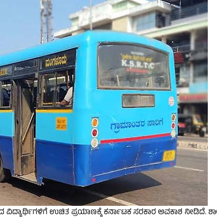
ಗದ ವಿದ್ಯಾರ್ಥಿಗಳಿಗೆ ಉಚಿತ ಪ್ರಯಾಣಕ್ಕೆ ಕರ್ನಾಟಕ ಸರಕಾರ ಅವಕಾಶ ನೀಡಿದೆ. ಶ