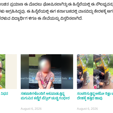
ಗೆ ಉಚಿತ ಪ್ರಯಾಣ ಈ ಮೊದಲು ಘೋಷಿಸಲಾಗಿತ್ತು.ಈ ಹಿನ್ನೆಲೆಯಲ್ಲಿ ಈ ಸೌಲಭ್ಯವನ್
ಳು ಆಗ್ರಹಿಸಿದ್ದವು. ಈ ಹಿನ್ನೆಲೆಯಲ್ಲಿ ಈಗ ಕರ್ನಾಟಕದಲ್ಲಿ ವಾಸವಿದ್ದು ಕೇರಳಕ್ಕೆ 
ಿ ತೆರಳುವ ವಿದ್ಯಾರ್ಥಿಗ ಳಿಗೂ ಈ ಸೇವೆಯನ್ನು ವಿಸ್ತರಿಸಲಾಗಿದೆ.
 ನಿಧನ
ಸಹಪಾಠಿಗಳೊಂದಿಗೆ ಆಟವಾಡುತ್ತಿದ್ದ
ಸಂಚರಿಸುತ್ತಿದ್ದ ಆಟೋ ರಿಕ್ಷ
ಮಗುವಿನ ಕಣ್ಣಿಗೆ ಪೆನ್ಸಿಲ್ ಚುಚ್ಚಿ ಗಂಭೀರ
ದೇಹಕ್ಕೆ ಹತ್ತಿದ ಹಾವು
August 6, 2026
August 6, 2026