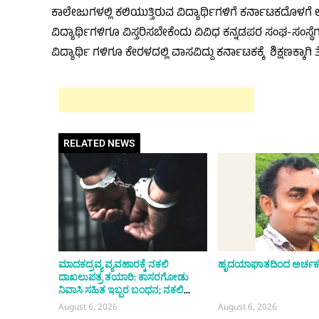
ಕಾಲೇಜುಗಳಲ್ಲಿ ಕಲಿಯುತ್ತಿರುವ ವಿದ್ಯಾರ್ಥಿಗಳಿಗೆ ಕರ್ನಾಟಕದೊಳ
ವಿದ್ಯಾರ್ಥಿಗಳಿಗೂ ವಿಸ್ತರಿಸಬೇಕೆಂದು ವಿವಿಧ ಕನ್ನಡಪರ ಸಂಘ-ಸಂಸ್ಥೆಗ
ವಿದ್ಯಾರ್ಥಿ ಗಳಿಗೂ ಕೇರಳದಲ್ಲಿ ವಾಸವಿದ್ದು ಕರ್ನಾಟಕಕ್ಕೆ ಶಿಕ್ಷಣಕ್ಕಾಗ
RELATED NEWS
ಮಾದಕದ್ರವ್ಯ ವ್ಯವಹಾರಕ್ಕೆ ನಕಲಿ
ಹೃದಯಾಘಾತದಿಂದ ಅರ್ಚಕ
ದಾಖಲುಪತ್ರ ತಯಾರಿ: ಕಾಸರಗೋಡು
ನಿವಾಸಿ ಸಹಿತ ಇಬ್ಬರ ಬಂಧನ; ನಕಲಿ
ದಾಖಲುಪತ್ರಗಳನ್ನು ತಯಾರಿಸುತ್ತಿರುವುದು
August 6, 2026
August 6, 2026
ಬೆಂಗಳೂರಿನಲ್ಲಿ