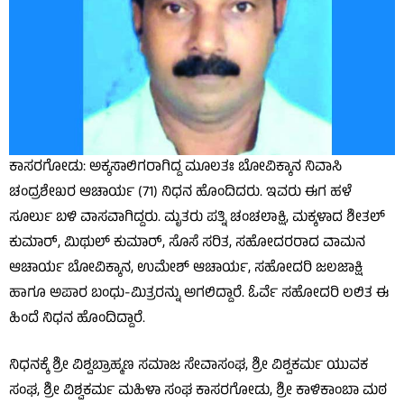
ಕಾಸರಗೋಡು: ಅಕ್ಕಸಾಲಿಗರಾಗಿದ್ದ ಮೂಲತಃ ಬೋವಿಕ್ಕಾನ ನಿವಾಸಿ
ಚಂದ್ರಶೇಖರ ಆಚಾರ್ಯ (71) ನಿಧನ ಹೊಂದಿದರು. ಇವರು ಈಗ ಹಳೆ
ಸೂರ್ಲು ಬಳಿ ವಾಸವಾಗಿದ್ದರು. ಮೃತರು ಪತ್ನಿ ಚಂಚಲಾಕ್ಷಿ, ಮಕ್ಕಳಾದ ಶೀತಲ್
ಕುಮಾರ್, ಮಿಥುಲ್ ಕುಮಾರ್, ಸೊಸೆ ಸರಿತ, ಸಹೋದರರಾದ ವಾಮನ
ಆಚಾರ್ಯ ಬೋವಿಕ್ಕಾನ, ಉಮೇಶ್ ಆಚಾರ್ಯ, ಸಹೋದರಿ ಜಲಜಾಕ್ಷಿ
ಹಾಗೂ ಅಪಾರ ಬಂಧು-ಮಿತ್ರರನ್ನು ಅಗಲಿದ್ದಾರೆ. ಓರ್ವೆ ಸಹೋದರಿ ಲಲಿತ ಈ
ಹಿಂದೆ ನಿಧನ ಹೊಂದಿದ್ದಾರೆ.
ನಿಧನಕ್ಕೆ ಶ್ರೀ ವಿಶ್ವಬ್ರಾಹ್ಮಣ ಸಮಾಜ ಸೇವಾಸಂಘ, ಶ್ರೀ ವಿಶ್ವಕರ್ಮ ಯುವಕ
ಸಂಘ, ಶ್ರೀ ವಿಶ್ವಕರ್ಮ ಮಹಿಳಾ ಸಂಘ ಕಾಸರಗೋಡು, ಶ್ರೀ ಕಾಳಿಕಾಂಬಾ ಮಠ