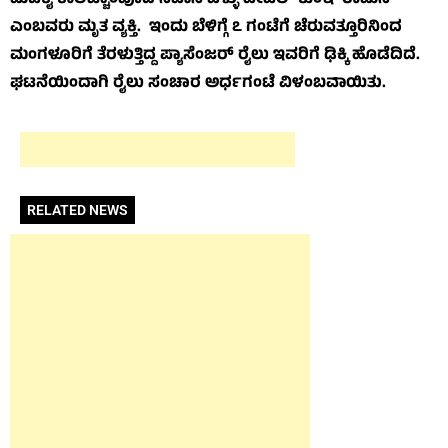
ಮಡಿಕೈ ಕಾಲಿಚ್ಚಾಂಪೊದಿ ನಿವಾಸಿ ವೆಳ್ಳು ವೀಟಿಲ್ ಕುಂಞಿ ರಾಮನ್
ಎಂಬವರು ಮೃತ ವ್ಯಕ್ತಿ. ಇಂದು ಬೆಳಿಗ್ಗೆ ೭ ಗಂಟೆಗೆ ಚೆರುವತ್ತೂರಿನಿಂದ
ಮಂಗಳೂರಿಗೆ ತೆರಳುತ್ತಿದ್ದ ಪ್ಯಾಸೆಂಜರ್ ರೈಲು ಇವರಿಗೆ ಢಿಕ್ಕಿ ಹೊಡೆದಿದೆ.
ಘಟನೆಯಿಂದಾಗಿ ರೈಲು ಸಂಚಾರ ಅರ್ಧಗಂಟೆ ವಿಳಂಬವಾಯಿತು.
RELATED NEWS