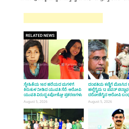
RELATED NEWS
ಸ್ನೇಹಿತೆಯ 16ರ ಹರೆಯದ ಮಗಳಿಗೆ
ದಂಪತಿಯ ಕಣ್ಣಿಗೆ ಮೆಣಸಿನ 
ಕಿರುಕುಳ ನೀಡಿದ ಯುವತಿ ಸೆರೆ: ಆರೋಪಿ
ಹಲ್ಲೆಗೈದು 12 ಪವನ್ ಚಿನ್ನ
ಯುವತಿ ವಿರುದ್ಧ 4ಪೋಕ್ಸೋ ಪ್ರಕರಣಗಳು
ದರೋಡೆಗೈದ ಆರೋಪಿ ಬಂ
August 5, 2026
August 5, 2026