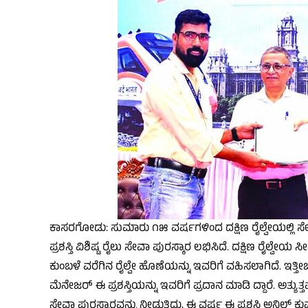
ಕಾಸರಗೋಡು: ಸುಮಾರು ೧೫ ವರ್ಷಗಳಿಂದ ದಕ್ಷಿಣ ರೈಲ್ವೇಯಲ್ಲಿ ಸೇವೆಗೈ
ಪ್ರಶಸ್ತಿ ವಿಶಿಷ್ಟ ರೈಲು ಸೇವಾ ಪುರಸ್ಕಾರ ಲಭಿಸಿದೆ. ದಕ್ಷಿಣ ರೈಲ್ವೇಯ 
ಕುಂಬಳೆ ವರೆಗಿನ ರೈಲ್ವೇ ಹೊಣೆಯನ್ನು ಇವರಿಗೆ ವಹಿಸಲಾಗಿದೆ. ಇತ್ತೀ
ಮೆನೇಜರ್ ಈ ಪ್ರಶಸ್ತಿಯನ್ನು ಇವರಿಗೆ ಪ್ರದಾನ ಮಾಡಿ ದ್ದಾರೆ. ಅತ್ಯುತ್
ಸೇವಾ ಪುರಸ್ಕಾರವನ್ನು ನೀಡುತ್ತಿದ್ದು, ಈ ವರ್ಷ ಈ ಪ್ರಶಸ್ತಿ ಅನಿಲ