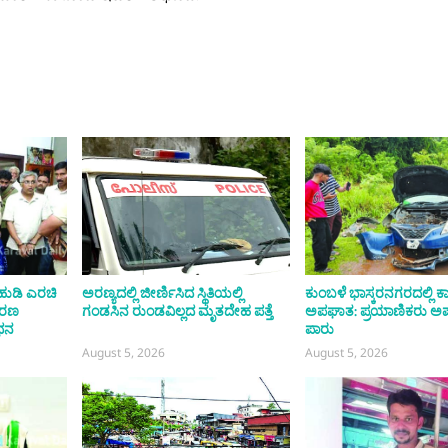
ಹುಡಿ ಎರಚಿ
ಅರಣ್ಯದಲ್ಲಿ ಜೀರ್ಣಿಸಿದ ಸ್ಥಿತಿಯಲ್ಲಿ
ಕುಂಬಳೆ ಭಾಸ್ಕರನಗರದಲ್ಲಿ ಕ
ಾಭರಣ
ಗಂಡಸಿನ ರುಂಡವಿಲ್ಲದ ಮೃತದೇಹ ಪತ್ತೆ
ಅಪಘಾತ: ಪ್ರಯಾಣಿಕರು 
ಧನ
ಪಾರು
August 5, 2026
August 5, 2026