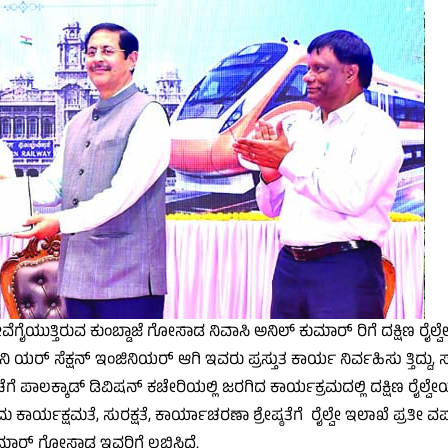
ಯುತ್ತಿರುವ ಕುಂಬ್ಡಾಜೆ ಗೋಸಾಡ ನಿವಾಸಿ ಅನಿಲ್ ಕುಮಾರ್ ರಿಗೆ ದಕ್ಷಿಣ ರೈಲ್ವೇಯ
ಸೀನಿ ಯರ್ ಸೆಕ್ಷನ್ ಇಂಜಿನಿಯರ್ ಆಗಿ ಇವರು ಪ್ರಸ್ತುತ ಕಾರ್ಯ ನಿರ್ವಹಿಸು ತ್ತಿದ್ದು, 
ಚೆಗೆ ಪಾಲಕ್ಕಾಡ್ ಡಿವಿಷನ್ ಕಚೇರಿಯಲ್ಲಿ ಜರಗಿದ ಕಾರ್ಯಕ್ರಮದಲ್ಲಿ ದಕ್ಷಿಣ ರೈಲ
ತಮ ಕಾರ್ಯಕ್ಷಮತೆ, ಸುರಕ್ಷತೆ, ಕಾರ್ಯಾಚರಣಾ ಶ್ರೇಷ್ಠತೆಗೆ ರೈಲ್ವೇ ಇಲಾಖೆ ಪ್ರತೀ ವರ್
್ ಕುಮಾರ್ ಗೋಸಾಡ ಇವರಿಗೆ ಲಭಿಸಿದೆ.