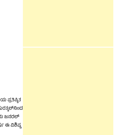
 ಪ್ರತಿಷ್ಠಿತ
ಸುರತ್ಕಲ್‌ನಿಂದ
್ವೇಯ ಜನರಲ್
ಷ ಈ ವಿಶಿಷ್ಟ