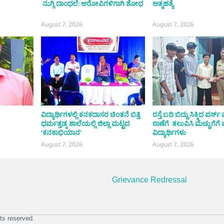
ನುಗ್ಗಿ ದಾಂಧಲೆ: ಆರೋಪಿಗಳಿಗಾಗಿ ಶೋಧ
ಆತ್ಮಹತ್ಯೆ
August 7, 2026
August 7, 2026
ವಿದ್ಯಾರ್ಥಿಗಳಲ್ಲಿ ಕನಕದಾಸರ ಚಿಂತನೆ ಬಿತ್ತಿ
ರಸ್ತೆ ಬದಿ ಬಿದ್ದು ಸಿಕ್ಕಿದ ಪರ್
ಧರ್ಮತ್ತಡ್ಕ ಶಾಲೆಯಲ್ಲಿ ಜಿಲ್ಲಾ ಮಟ್ಟದ
ಠಾಣೆಗೆ ತಲುಪಿಸಿ ಮೆಚ್ಚುಗೆಗೆ
‘ಕನಕಾಭಿಯಾನ’
ವಿದ್ಯಾರ್ಥಿಗಳು
August 7, 2026
August 7, 2026
Grievance Redressal
ts reserved.