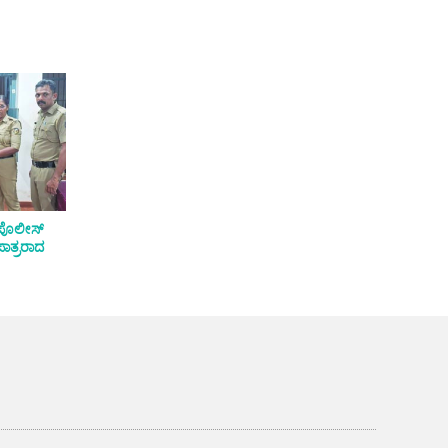
ಸ್ ಪೊಲೀಸ್
 ಪಾತ್ರರಾದ