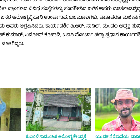
ರ್ವಾಸನೆಗೆ ತುರ್ತು ಪರಿಹಾರ ಉಂಟಾಗಬೇಕೆಂದು ಬಿಜೆಪಿ ಜಿಲ್ಲಾಧ್ಯಕ್ಷೆ ಎಂ.ಎಲ್
ಕಾ ಪ್ರಾಂಗಣದ ವಿವಿಧ ಸಂಸ್ಥೆಗಳನ್ನು ಸಂದರ್ಶಿಸಿದ ಬಳಿಕ ಅವರು ಮಾತನಾಡುತ್ತಿದ್ದ
 ಆದರೆ ಜನರ ಆರೋಗ್ಯಕ್ಕೆ ಹಾನಿ ಉಂಟಾಗುವ, ಜಲಮೂಲಗಳು, ವಾತಾವರಣ ಮಲೀನ
ದು ಅವರು ಆಗ್ರಹಿಸಿದರು. ಕಾರ್ಯದರ್ಶಿ ಪಿ.ಆರ್. ಸುನಿಲ್, ಮಂಡಲ ಅಧ್ಯಕ್ಷ ಸುನ
ೀಪ್ ಕುಮಾರ್, ವಿನೋದ್ ಕೊಪಾಡಿ, ಒಬಿಸಿ ಮೋರ್ಚಾ ಜಿಲ್ಲಾ ಪ್ರಧಾನ ಕಾರ್ಯದರ್
ೊತೆಗಿದ್ದರು.
ಕುಂಬಳೆ ಸಾಮೂಹಿಕ ಆರೋಗ್ಯ ಕೇಂದ್ರಕ್ಕೆ
ಯುವಕ ನೆರೆಮನೆಯ ಬಾವಿಗೆ