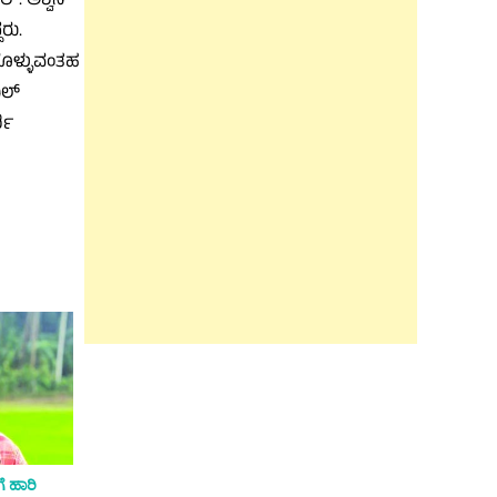
. ಅಶ್ವಿನಿ
ರು.
ಗೊಳ್ಳುವಂತಹ
ಿಲ್
ಶಿ
 ಹಾರಿ