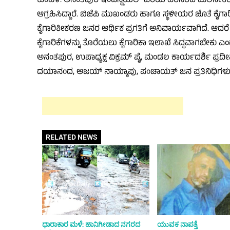
ಕುಂಬಳೆ: ಅನಂತಪುರ ಇಂಡಸ್ಟ್ರಿಯಲ್ ಏರಿಯ ಪರಿಸರದ ಮಲಿನೀಕರಣ, ದು
ಆಗ್ರಹಿಸಿದ್ದಾರೆ. ಬಿಜೆಪಿ ಮುಖಂಡರು ಹಾಗೂ ಸ್ಥಳೀಯರ ಜೊತೆ ಕೈಗಾರಿ
ಕೈಗಾರಿಕೀಕರಣ ಜನರ ಆರ್ಥಿಕ ಪ್ರಗತಿಗೆ ಅನಿವಾರ್ಯವಾಗಿದೆ.
ಕೈಗಾರಿಕೆಗಳನ್ನು ತೊರೆಯಲು ಕೈಗಾರಿಕಾ ಇಲಾಖೆ ಸಿದ್ಧವಾಗಬೇಕು ಎಂ
ಅನಂತಪುರ, ಉಪಾಧ್ಯಕ್ಷ ವಿಕ್ರಮ್ ಪೈ, ಮಂಡಲ ಕಾರ್ಯದರ್ಶಿ ಪ್ರದ
ದಯಾನಂದ, ಅಜಯ್ ನಾಯ್ಕಾಪು, ಪಂಚಾಯತ್ ಜನ ಪ್ರತಿನಿಧಿಗಳು ಜ
RELATED NEWS
ಧಾರಾಕಾರ ಮಳೆ: ಹಾನಿಗೀಡಾದ ನಗರದ
ಯುವಕ ನಾಪತ್ತೆ