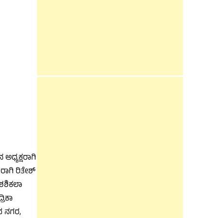
ಅಧ್ಯಕ್ಷರಾಗಿ
ಾಗಿ ರಿತೇಶ್
 ಶಶಿಕಲಾ
ರಿಕಾ
ದ ನಗರ,