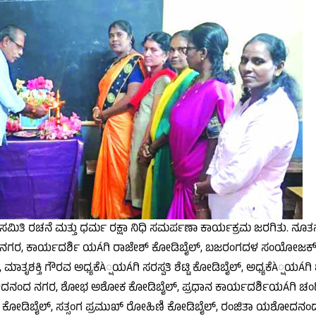
ಿ ರಚನೆ ಮತ್ತು ಧರ್ಮ ರಕ್ಷಾ ನಿಧಿ ಸಮರ್ಪಣಾ ಕಾರ್ಯಕ್ರಮ ಜರಗಿತು. ನೂತನ 
 ನಗರ, ಕಾರ್ಯದರ್ಶಿ ಯÁಗಿ ರಾಜೇಶ್ ಕೋಡಿಬೈಲ್, ಬಜರಂಗದಳ ಸಂಯೋಜಕ್‌ರ
ಾತೃಶಕ್ತಿ ಗೌರವ ಅಧ್ಯಕೆÀ್ಷಯÁಗಿ ಸರಸ್ವತಿ ಶೆಟ್ಟಿ ಕೋಡಿಬೈಲ್, ಅಧ್ಯಕೆÀ್ಷಯÁಗಿ
ದನಂದ ನಗರ, ಶೋಭ ಅಶೋಕ ಕೋಡಿಬೈಲ್, ಪ್ರಧಾನ ಕಾರ್ಯದರ್ಶಿಯÁಗಿ ಚಂದ್
ಿ ಕೋಡಿಬೈಲ್, ಸತ್ಸಂಗ ಪ್ರಮುಖ್ ರೋಹಿಣಿ ಕೋಡಿಬೈಲ್, ರಂಜಿತಾ ಯಶೋದನಂ