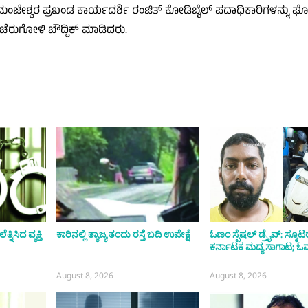
ಜೇಶ್ವರ ಪ್ರಖಂಡ ಕಾರ್ಯದರ್ಶಿ ರಂಜಿತ್ ಕೋಡಿಬೈಲ್ ಪದಾಧಿಕಾರಿಗಳನ್ನು ಘೋ
ಚೆರುಗೋಳಿ ಬೌದ್ದಿಕ್ ಮಾಡಿದರು.
ಿಸಿದ ವ್ಯಕ್ತಿ
ಕಾರಿನಲ್ಲಿ ತ್ಯಾಜ್ಯ ತಂದು ರಸ್ತೆ ಬದಿ ಉಪೇಕ್ಷೆ
ಓಣಂ ಸ್ಪೆಷಲ್ ಡ್ರೈವ್: ಸ್ಕೂಟರ್
ಕರ್ನಾಟಕ ಮದ್ಯ ಸಾಗಾಟ; ಓರ್
August 8, 2026
August 8, 2026