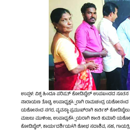
ಉಪ್ಪಳ: ವಿಶ್ವ ಹಿಂದೂ ಪರಿಷತ್ ಕೋಡಿಬೈಲ್ ಉಪಖಂಡದ ನೂತನ ಸಮಿತ
ನಾರಾಯಣ ತೊಟ್ಟಿ, ಉಪಾಧ್ಯಕ್ಷÀ್ಷರಾಗಿ ರಾಮಚಂದ್ರ ಯಶೋನಂದ
ಯಶೋನಂದ ನಗರ, ವ್ಯವಸ್ಥಾ ಪ್ರಮುಖ್‌ರಾಗಿ ಕಾರ್ತಿಕ್ ಕೋಡಿಬೈಲು, ಮ
ಮಜಲು ಮುಳಿಂಜ, ಉಪಾಧ್ಯಕೆÀ್ಷಯರಾಗಿ ಶಾಂತಿ ಕುಮಾರಿ ಯಶೋ
ಕೋಡಿಬೈಲ್, ಕಾರ್ಯದರ್ಶಿಯÁಗಿ ಶೋಭ ಸದಾಶಿವ, ಸಹ, ಗಾಯತ್ರ