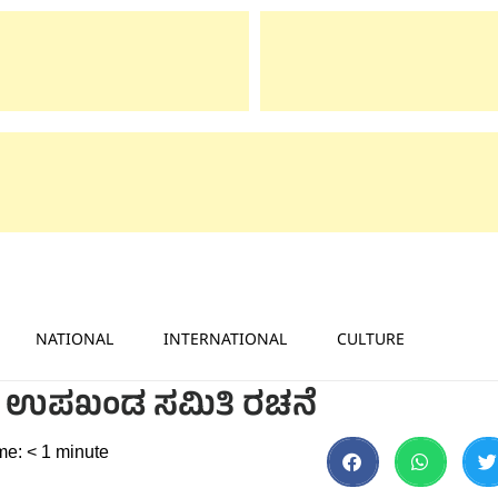
NATIONAL
INTERNATIONAL
CULTURE
ಲ್ ಉಪಖಂಡ ಸಮಿತಿ ರಚನೆ
me:
< 1
minute