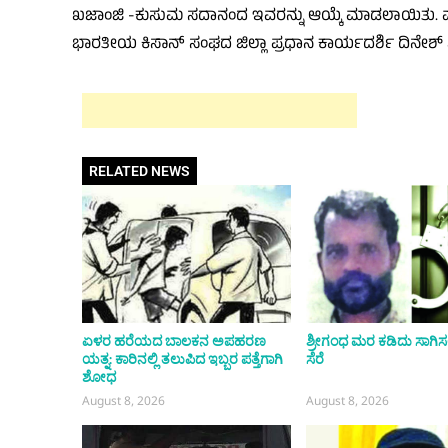
ಖಜಾಂಜಿ -ಕುಸುಮ ಸದಾನಂದ ಇವರನ್ನು ಆಯ್ಕೆ ಮಾಡಲಾಯಿತು. ಮಂ
ಭಾರತೀಯ ಕಿಸಾನ್ ಸಂಘದ ಜಿಲ್ಲಾ ಪ್ರಧಾನ ಕಾರ್ಯದರ್ಶಿ ದಿನೇಶ್ 
RELATED NEWS
ಏಳರ ಹರೆಯದ ಬಾಲಕನ ಅಪಹರಣ
ಶ್ರೀಗಂಧ ಮರ ಕಡಿದು ಸಾಗಿಸಲೆತ್ನ
ಯತ್ನ: ಕಾರಿನಲ್ಲಿ ತಲುಪಿದ ಇಬ್ಬರ ಪತ್ತೆಗಾಗಿ
ಸೆರೆ
ಶೋಧ
August 8, 2026
August 8, 2026