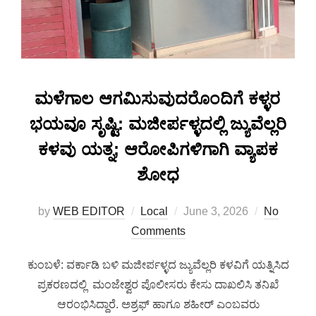
ಮಳೆಗಾಲ ಆಗಮಿಸುವುದರೊಂದಿಗೆ ಕಳ್ಳರ
ಭಯವೂ ಸೃಷ್ಟಿ: ಮಜೀರ್ಪಳ್ಳದಲ್ಲಿ ಜ್ಯುವೆಲ್ಲರಿ
ಕಳವು ಯತ್ನ; ಆರೋಪಿಗಳಿಗಾಗಿ ವ್ಯಾಪಕ
ಶೋಧ
by
WEB EDITOR
Local
June 3, 2026
No
Comments
ಕುಂಬಳೆ: ವರ್ಕಾಡಿ ಬಳಿ ಮಜೀರ್ಪಳ್ಳದ ಜ್ಯುವೆಲ್ಲರಿ ಕಳವಿಗೆ ಯತ್ನಿಸಿದ
ಪ್ರಕರಣದಲ್ಲಿ ಮಂಜೇಶ್ವರ ಪೊಲೀಸರು ಕೇಸು ದಾಖಲಿಸಿ ತನಿಖೆ
ಆರಂಭಿಸಿದ್ದಾರೆ. ಅಶ್ರಫ್ ಹಾಗೂ ಶಹೀರ್ ಎಂಬವರು