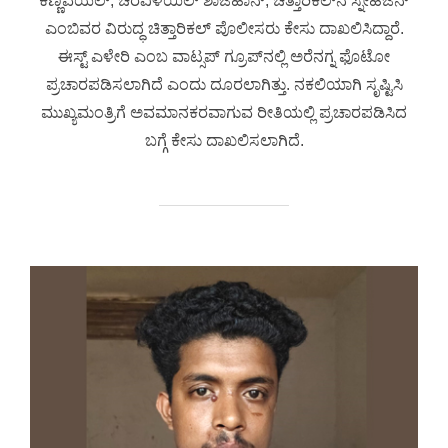
ಕಣ್ಣಿವಯಲ್, ಚಿರವಿಳಯಿಲ್ ಶಾಜಹಾನ್, ಚಿತ್ತಾರಿಕಲ್‌ನ ಸ್ನೇಹಜನ್
ಎಂಬಿವರ ವಿರುದ್ಧ ಚಿತ್ತಾರಿಕಲ್ ಪೊಲೀಸರು ಕೇಸು ದಾಖಲಿಸಿದ್ದಾರೆ.
ಈಸ್ಟ್ ಎಳೇರಿ ಎಂಬ ವಾಟ್ಸಪ್ ಗ್ರೂಪ್‌ನಲ್ಲಿ ಅರೆನಗ್ನ ಫೊಟೋ
ಪ್ರಚಾರಪಡಿಸಲಾಗಿದೆ ಎಂದು ದೂರಲಾಗಿತ್ತು. ನಕಲಿಯಾಗಿ ಸೃಷ್ಟಿಸಿ
ಮುಖ್ಯಮಂತ್ರಿಗೆ ಅವಮಾನಕರವಾಗುವ ರೀತಿಯಲ್ಲಿ ಪ್ರಚಾರಪಡಿಸಿದ
ಬಗ್ಗೆ ಕೇಸು ದಾಖಲಿಸಲಾಗಿದೆ.