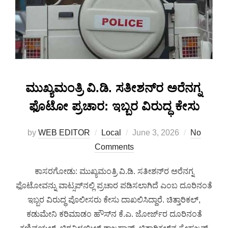
ಮುಖ್ಯಮಂತ್ರಿ ವಿ.ಡಿ. ಸತೀಶನ್‌ರ ಅರೆನಗ್ನ
ಫೊಟೋ ಪ್ರಚಾರ: ಇಬ್ಬರ ವಿರುದ್ಧ ಕೇಸು
by
WEB EDITOR
Local
June 3, 2026
No
Comments
ಕಾಸರಗೋಡು: ಮುಖ್ಯಮಂತ್ರಿ ವಿ.ಡಿ. ಸತೀಶನ್‌ರ ಅರೆನಗ್ನ
ಫೊಟೋವನ್ನು ವಾಟ್ಸಪ್‌ನಲ್ಲಿ ಪ್ರಚಾರ ಪಡಿಸಲಾಗಿದೆ ಎಂಬ ದೂರಿನಂತೆ
ಇಬ್ಬರ ವಿರುದ್ಧ ಪೊಲೀಸರು ಕೇಸು ದಾಖಲಿಸಿದ್ದಾರೆ. ಚಿತ್ತಾರಿಕಲ್,
ಕಡುಮೇನಿ ಕರಿಮಾಡಂ ಹೌಸ್‌ನ ಕೆ.ಎ. ಜೋರ್ಜ್‌ರ ದೂರಿನಂತೆ