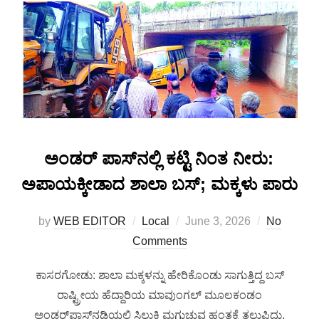
ಅಂಡರ್ ಪಾಸ್‌ನಲ್ಲಿ ಕಟ್ಟಿ ನಿಂತ ನೀರು:
ಅಪಾಯಕ್ಕೀಡಾದ ಶಾಲಾ ಬಸ್; ಮಕ್ಕಳು ಪಾರು
by
WEB EDITOR
Local
June 3, 2026
No
Comments
ಕಾಸರಗೋಡು: ಶಾಲಾ ಮಕ್ಕಳನ್ನು ಹೇರಿಕೊಂಡು ಸಾಗುತ್ತಿದ್ದ ಬಸ್
ರಾಷ್ಟ್ರೀಯ ಹೆದ್ದಾರಿಯ ಮಾವುಂಗಲ್ ಮೂಲಕಂಡಂ
ಅಂಡರ್‌ಪಾಸ್‌ನಡಿಯಲ್ಲಿ ಸಿಲುಕಿ ಮಗುಚುವ ಹಂತಕ್ಕೆ ತಲುಪಿದ್ದು,