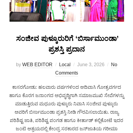
ಸಂಜೀವ ಪುಳ್ಕೂರುರಿಗೆ ‘ಬಿರ್ಸಾಮುಂಡಾ’
ಪ್ರಶಸ್ತಿ ಪ್ರದಾನ
by
WEB EDITOR
Local
June 3, 2026
No
Comments
ಕಾಸರಗೋಡು: ಹಲವಾರು ವರ್ಷಗಳಿಂದ ಆದಿವಾಸಿ ಗೋತ್ರವರ್ಗದ
ಹಾಗೂ ಕೊರಗ ಜನಾಂಗದ ಅಭಿವೃದ್ಧಿಗಾಗಿ ಸಮಾಜಮುಖಿ ಸೇವೆಗಳನ್ನು
ಮಾಡುತ್ತಿರುವ ಮಧೂರು ಪುಳ್ಕೂರು ನಿವಾಸಿ ಸಂಜೀವ ಪುಳ್ಕೂರು
ಅವರಿಗೆ ಬಿರ್ಸಾಮುಂಡಾ ಪ್ರಶಸ್ತಿ ನೀಡಿ ಗೌರವಿಸಲಾಯಿತು. ರಾಜ್ಯ
ಪರಿಶಿಷ್ಟ ಜಾತಿ, ಪರಿಶಿಷ್ಟ ಪಂಗಡ ಹಾಗೂ ಕೀರ್ತಾಡ್ ಕಲ್ಲಿಕೋಟೆ ಇದರ
ಜಂಟಿ ಆಶ್ರಯದಲ್ಲಿ ಕೇಂದ್ರ ಸರಕಾರದ ಜನ್‌ಜಾತಿಯ ಗರೀಮಾ