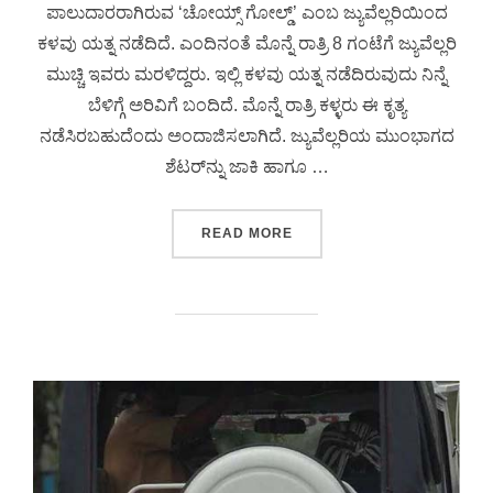
ಪಾಲುದಾರರಾಗಿರುವ ‘ಚೋಯ್ಸ್ ಗೋಲ್ಡ್’ ಎಂಬ ಜ್ಯುವೆಲ್ಲರಿಯಿಂದ
ಕಳವು ಯತ್ನ ನಡೆದಿದೆ. ಎಂದಿನಂತೆ ಮೊನ್ನೆ ರಾತ್ರಿ 8 ಗಂಟೆಗೆ ಜ್ಯುವೆಲ್ಲರಿ
ಮುಚ್ಚಿ ಇವರು ಮರಳಿದ್ದರು. ಇಲ್ಲಿ ಕಳವು ಯತ್ನ ನಡೆದಿರುವುದು ನಿನ್ನೆ
ಬೆಳಿಗ್ಗೆ ಅರಿವಿಗೆ ಬಂದಿದೆ. ಮೊನ್ನೆ ರಾತ್ರಿ ಕಳ್ಳರು ಈ ಕೃತ್ಯ
ನಡೆಸಿರಬಹುದೆಂದು ಅಂದಾಜಿಸಲಾಗಿದೆ. ಜ್ಯುವೆಲ್ಲರಿಯ ಮುಂಭಾಗದ
ಶೆಟರ್‌ನ್ನು ಜಾಕಿ ಹಾಗೂ …
READ MORE