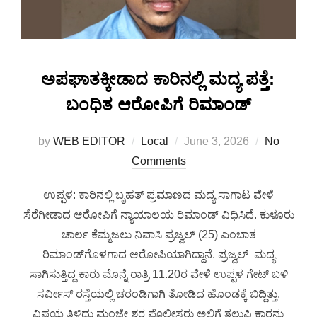
ಅಪಘಾತಕ್ಕೀಡಾದ ಕಾರಿನಲ್ಲಿ ಮದ್ಯ ಪತ್ತೆ:
ಬಂಧಿತ ಆರೋಪಿಗೆ ರಿಮಾಂಡ್
by
WEB EDITOR
Local
June 3, 2026
No
Comments
ಉಪ್ಪಳ: ಕಾರಿನಲ್ಲಿ ಬೃಹತ್ ಪ್ರಮಾಣದ ಮದ್ಯ ಸಾಗಾಟ ವೇಳೆ
ಸೆರೆಗೀಡಾದ ಆರೋಪಿಗೆ ನ್ಯಾಯಾಲಯ ರಿಮಾಂಡ್ ವಿಧಿಸಿದೆ. ಕುಳೂರು
ಚಾರ್ಲ ಕೆಮ್ಮಜಲು ನಿವಾಸಿ ಪ್ರಜ್ವಲ್ (25) ಎಂಬಾತ
ರಿಮಾಂಡ್‌ಗೊಳಗಾದ ಆರೋಪಿಯಾಗಿದ್ದಾನೆ. ಪ್ರಜ್ವಲ್ ಮದ್ಯ
ಸಾಗಿಸುತ್ತಿದ್ದ ಕಾರು ಮೊನ್ನೆ ರಾತ್ರಿ 11.20ರ ವೇಳೆ ಉಪ್ಪಳ ಗೇಟ್ ಬಳಿ
ಸರ್ವೀಸ್ ರಸ್ತೆಯಲ್ಲಿ ಚರಂಡಿಗಾಗಿ ತೋಡಿದ ಹೊಂಡಕ್ಕೆ ಬಿದ್ದಿತ್ತು.
ವಿಷಯ ತಿಳಿದು ಮಂಜೇ ಶ್ವರ ಪೊಲೀಸರು ಅಲ್ಲಿಗೆ ತಲುಪಿ ಕಾರನ್ನು