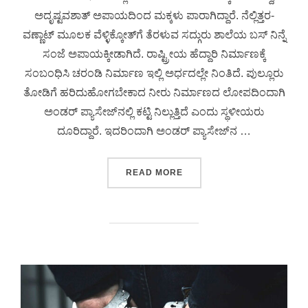
ಅದೃಷ್ಟವಶಾತ್ ಅಪಾಯದಿಂದ ಮಕ್ಕಳು ಪಾರಾಗಿದ್ದಾರೆ. ನೆಲ್ಲಿತ್ತರ-
ವಣ್ಣಾಟ್ ಮೂಲಕ ವೆಳ್ಳಿಕ್ಕೋತ್‌ಗೆ ತೆರಳುವ ಸದ್ಗುರು ಶಾಲೆಯ ಬಸ್ ನಿನ್ನೆ
ಸಂಜೆ ಅಪಾಯಕ್ಕೀಡಾಗಿದೆ. ರಾಷ್ಟ್ರೀಯ ಹೆದ್ದಾರಿ ನಿರ್ಮಾಣಕ್ಕೆ
ಸಂಬಂಧಿಸಿ ಚರಂಡಿ ನಿರ್ಮಾಣ ಇಲ್ಲಿ ಅರ್ಧದಲ್ಲೇ ನಿಂತಿದೆ. ಪುಲ್ಲೂರು
ತೋಡಿಗೆ ಹರಿದುಹೋಗಬೇಕಾದ ನೀರು ನಿರ್ಮಾಣದ ಲೋಪದಿಂದಾಗಿ
ಅಂಡರ್ ಪ್ಯಾಸೇಜ್‌ನಲ್ಲಿ ಕಟ್ಟಿ ನಿಲ್ಲುತ್ತಿದೆ ಎಂದು ಸ್ಥಳೀಯರು
ದೂರಿದ್ದಾರೆ. ಇದರಿಂದಾಗಿ ಅಂಡರ್ ಪ್ಯಾಸೇಜ್‌ನ …
READ MORE