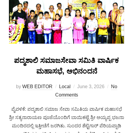
ಪದ್ಮಶಾಲಿ ಸಮಾಜಸೇವಾ ಸಮಿತಿ ವಾರ್ಷಿಕ
ಮಹಾಸಭೆ, ಅಭಿನಂದನೆ
by
WEB EDITOR
Local
June 3, 2026
No
Comments
ಪೈವಳಿಕೆ: ಪದ್ಮಶಾಲಿ ಸಮಾಜ ಸೇವಾ ಸಮಿತಿಯ ವಾರ್ಷಿಕ ಮಹಾಸಭೆ
ಶ್ರೀ ಸತ್ಯನಾರಾಯಣ ಪೂಜೆಯೊಂದಿಗೆ ಬಾಯಿಕಟ್ಟೆ ಶ್ರೀ ಅಯ್ಯಪ್ಪ ಭಜನಾ
ಮಂದಿರದಲ್ಲಿ ಇತ್ತೀಚೆಗೆ ಜರಗಿತು. ಸುಂದರ ಶೆಟ್ಟಿಗಾರ್ ಪೆರಿಯಪ್ಪಾಡಿ