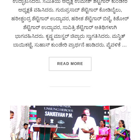
ಉದ್ಘಾಟಿಸಿದರು. ಸಮಿತಿಯ ಅಧ್ಯಕ್ಷ ಉಮೇಶ್ ಶೆಟ್ಟಿಗಾರ್ ಕುಂಡೇರಿ
ಅಧ್ಯಕ್ಷತೆ ವಹಿಸಿದರು. ಗುರುಪ್ರಸಾದ್ ಶೆಟ್ಟಿಗಾರ್ ಕೋಡಿಬೈಲು,
ಹರೀಶ್ಚಂದ್ರ ಶೆಟ್ಟಿಗಾರ್ ಉದ್ಯಾವರ, ಹರೀಶ ಶೆಟ್ಟಿಗಾರ್ ಬಿಜೈ, ಕಿಶೋರ್
ಶೆಟ್ಟಿಗಾರ್ ಉದ್ಯಾವರ, ಸಾವಿತ್ರಿ ಶೆಟ್ಟಿಗಾರ್ ಅತಿಥಿಗಳಾಗಿ
ಭಾಗವಹಿಸಿದರು. ಕೃಷ್ಣ ಮಾಸ್ಟರ್ ಚಿಪ್ಪಾರು ಸ್ವಾಗತಿಸಿದರು. ಮನ್ವಿತ್
ಬಾಯಿಕಟ್ಟೆ, ಸುಹಾಸ್ ಕುಂಡೇರಿ ಪ್ರಾರ್ಥನೆ ಹಾಡಿದರು. ಪೈವಳಿಕೆ …
READ MORE