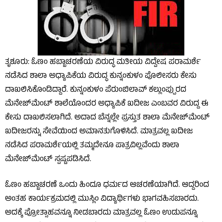
ತೃಶೂರು: ಓಣಂ ಹಬ್ಬಾಚರಣೆಯ ವಿರುದ್ಧ ಮತೀಯ ವಿದ್ವೇಷ ಪರಾಮರ್ಶೆ
ನಡೆಸಿದ ಶಾಲಾ ಅಧ್ಯಾಪಿಕೆಯ ವಿರುದ್ಧ ಕುನ್ನಂಕುಳಂ ಪೊಲೀಸರು ಕೇಸು
ದಾಖಲಿಸಿಕೊಂಡಿದ್ದಾರೆ. ಕುನ್ನಂಕುಳಂ ಪೆರುಂಬಿಲಾವ್ ಕಲ್ಲುಂಪ್ಪುರದ
ಮೆನೇಜ್‌ಮೆಂಟ್ ಶಾಲೆಯೊಂದರ ಅಧ್ಯಾಪಿಕೆ ಖದೀಜ ಎಂಬವರ ವಿರುದ್ದ ಈ
ಕೇಸು ದಾಖಲಿಸಲಾಗಿದೆ. ಅದಾದ ಬೆನ್ನಲ್ಲೇ ಪ್ರಸ್ತುತ ಶಾಲಾ ಮೆನೇಜ್‌ಮೆಂಟ್
ಖದೀಜರನ್ನು ಸೇವೆಯಿಂದ ಅಮಾನತುಗೊಳಿಸಿದೆ. ಮಾತ್ರವಲ್ಲ ಖದೀಜ
ನಡೆಸಿದ ಪರಾಮರ್ಶೆಯಲ್ಲಿ ತಮ್ಮದೇನೂ ಪಾತ್ರವಿಲ್ಲವೆಂದು ಶಾಲಾ
ಮೆನೇಜ್‌ಮೆಂಟ್ ಸ್ಪಷ್ಟಪಡಿಸಿದೆ.
ಓಣಂ ಹಬ್ಬಾಚರಣೆ ಒಂದು ಹಿಂದೂ ಧರ್ಮದ ಆಚರಣೆಯಾಗಿದೆ. ಆದ್ದರಿಂದ
ಅಂತಹ ಕಾರ್ಯಕ್ರಮದಲ್ಲಿ ಮುಸ್ಲಿಂ ವಿದ್ಯಾರ್ಥಿಗಳು ಭಾಗವಹಿಸಬಾರದು.
ಅದಕ್ಕೆ ಪ್ರೋತ್ಸಾಹವನ್ನೂ ನೀಡಬಾರದು ಮಾತ್ರವಲ್ಲ ಓಣಂ ಉಡುಪನ್ನೂ