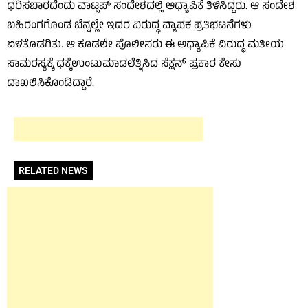
ಧರಿಸಬಾರದೆಂದು ವಾಟ್ಸಪ್ ಸಂದೇಶದಲ್ಲಿ ಅಧ್ಯಾಪಿಕೆ ತಿಳಿಸಿದ್ದರು. ಆ ಸಂದೇಶ
ಬಹಿರಂಗಗೊಂಡ ಬೆನ್ನಲ್ಲೇ ಇದರ ವಿರುದ್ಧ ವ್ಯಾಪಕ ಪ್ರತಿಭಟನೆಗಳು
ಏಳತೊಡಗಿತು. ಆ ಕೂಡಲೇ ಪೊಲೀಸರು ಈ ಅಧ್ಯಾಪಿಕೆ ವಿರುದ್ಧ ಮತೀಯ
ಸಾಮರಸ್ಯಕ್ಕೆ ಧಕ್ಕೆಉಂಟುಮಾಡಲೆತ್ನಿಸಿದ ಸೆಕ್ಷನ್ ಪ್ರಕಾರ ಕೇಸು
ದಾಖಲಿಸಿಕೊಂಡಿದ್ದಾರೆ.
RELATED NEWS